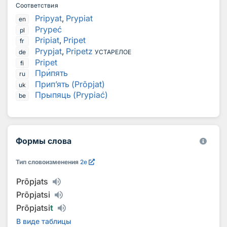
Соответствия
Pripyat
,
Prypiat
en
Prypeć
pl
Pripiat
,
Pripet
fr
Prypjat
,
Pripetz
de
УСТАРЕЛОЕ
Pripet
fi
Пр
и
пять
ru
Прип’ять (Prõpjat)
uk
Прыпяць (Prypiać)
be
Формы слова
Тип словоизменения
2e
Prõpjats
Prõpjatsi
Prõpjatsi
t
В виде таблицы