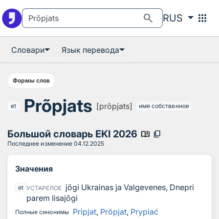
К поиску
К содержанию
search
apps
RUS
Словари
Язык перевода
Формы слов
Prõpjats
[prõpjats]
et
имя собственное
Большой словарь EKI 2026
book_ribbon
content_copy
Последнее изменение
04.12.2025
Значения
jõgi Ukrainas ja Valgevenes, Dnepri
et
УСТАРЕЛОЕ
parem lisajõgi
Pripjat
,
Prõpjat
,
Prypiać
Полные синонимы