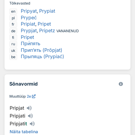
Tõlkevasted
Pripyat
,
Prypiat
en
Prypeć
pl
Pripiat
,
Pripet
fr
Prypjat
,
Pripetz
de
VANANENUD
Pripet
fi
Пр
и
пять
ru
Прип’ять (Prõpjat)
uk
Прыпяць (Prypiać)
be
Sõnavormid
Muuttüüp
2e
Pripjat
Pripjati
Pripjati
t
Näita tabelina