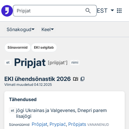
Otsingu juurde
Põhisisu juurde
search
apps
EST
Sõnakogud
Keel
Sõnavormid
EKI selgitab
Pripjat
[priipjat']
et
nimi
EKI ühendsõnastik 2026
book_ribbon
content_copy
Viimati muudetud
04.12.2025
Tähendused
jõgi Ukrainas ja Valgevenes, Dnepri parem
et
lisajõgi
Prõpjat
,
Prypiać
,
Prõpjats
Sünonüümid
VANANENUD