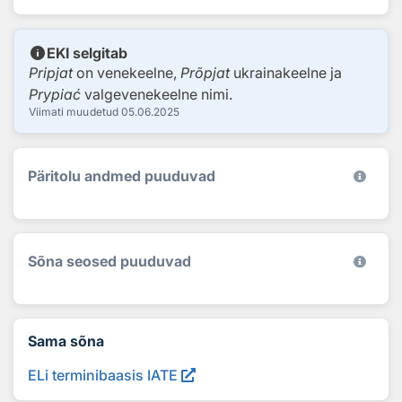
info
EKI selgitab
Pripjat
on venekeelne,
Prõpjat
ukrainakeelne ja
Prypiać
valgevenekeelne nimi.
Viimati muudetud
05.06.2025
Päritolu andmed puuduvad
Sõna seosed puuduvad
Sama sõna
ELi terminibaasis IATE