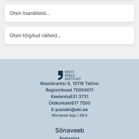
Otsin lisanäiteid...
Otsin tõlgitud näiteid...
Roosikrantsi 6, 10119 Tallinn
Registrikood 70004011
Keelenõu
631 3731
Üldkontakt
617 7500
E-post
eki@eki.ee
Wordweb App 1.48.0
Sõnaveeb
Portaalist