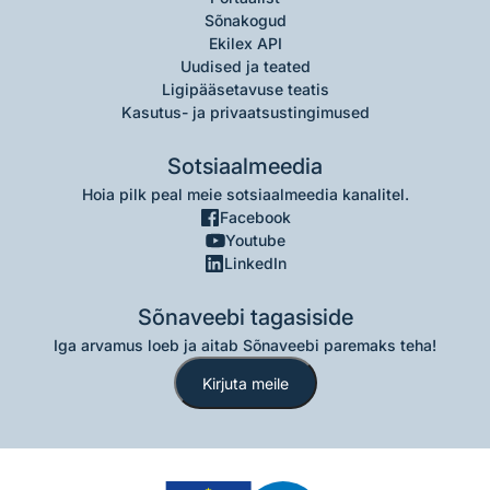
Sõnakogud
Ekilex API
Uudised ja teated
Ligipääsetavuse teatis
Kasutus- ja privaatsustingimused
Sotsiaalmeedia
Hoia pilk peal meie sotsiaalmeedia kanalitel.
Facebook
Youtube
LinkedIn
Sõnaveebi tagasiside
Iga arvamus loeb ja aitab Sõnaveebi paremaks teha!
Kirjuta meile