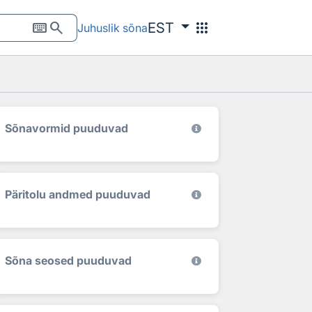
keyboard
search
apps
EST
Juhuslik sõna
Sõnavormid puuduvad
Päritolu andmed puuduvad
Sõna seosed puuduvad