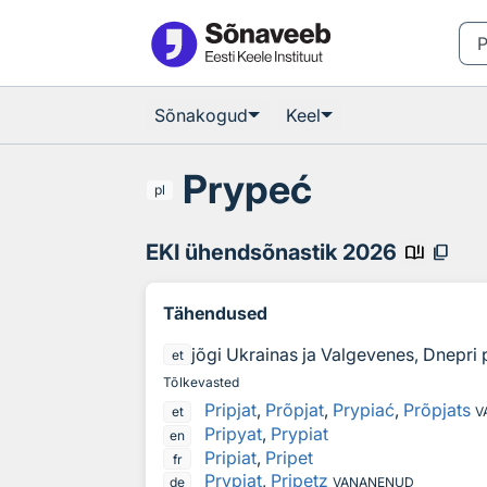
Otsingu juurde
Põhisisu juurde
Sõnakogud
Keel
Prypeć
pl
EKI ühendsõnastik 2026
book_ribbon
content_copy
Tähendused
jõgi Ukrainas ja Valgevenes, Dnepri 
et
Tõlkevasted
Pripjat
,
Prõpjat
,
Prypiać
,
Prõpjats
et
V
Pripyat
,
Prypiat
en
Pripiat
,
Pripet
fr
Prypjat
,
Pripetz
de
VANANENUD