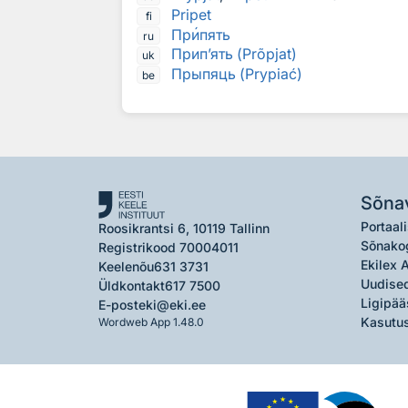
Pripet
fi
Пр
и
пять
ru
Прип’ять (Prõpjat)
uk
Прыпяць (Prypiać)
be
Sõna
Portaali
Roosikrantsi 6, 10119 Tallinn
Sõnako
Registrikood 70004011
Ekilex 
Keelenõu
631 3731
Uudised
Üldkontakt
617 7500
Ligipää
E-post
eki@eki.ee
Kasutus
Wordweb App 1.48.0