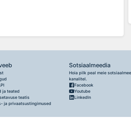
veeb
Sotsiaalmeedia
st
Hoia pilk peal meie sotsiaalme
gud
kanalitel.
API
Facebook
 ja teated
Youtube
setavuse teatis
LinkedIn
- ja privaatsustingimused