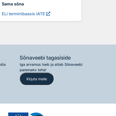
Sama sõna
ELi terminibaasis IATE
Sõnaveebi tagasiside
edia
Iga arvamus loeb ja aitab Sõnaveebi
paremaks teha!
Kirjuta meile