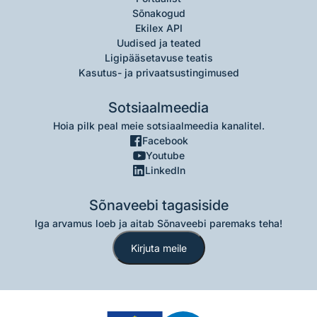
Sõnakogud
Ekilex API
Uudised ja teated
Ligipääsetavuse teatis
Kasutus- ja privaatsustingimused
Sotsiaalmeedia
Hoia pilk peal meie sotsiaalmeedia kanalitel.
Facebook
Youtube
LinkedIn
Sõnaveebi tagasiside
Iga arvamus loeb ja aitab Sõnaveebi paremaks teha!
Kirjuta meile