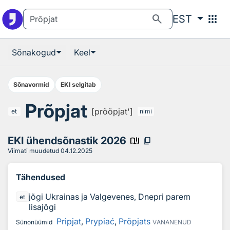
Otsingu juurde
Põhisisu juurde
search
apps
EST
Sõnakogud
Keel
Sõnavormid
EKI selgitab
Prõpjat
[prõõpjat']
et
nimi
EKI ühendsõnastik 2026
book_ribbon
content_copy
Viimati muudetud
04.12.2025
Tähendused
jõgi Ukrainas ja Valgevenes, Dnepri parem
et
lisajõgi
Pripjat
,
Prypiać
,
Prõpjats
Sünonüümid
VANANENUD