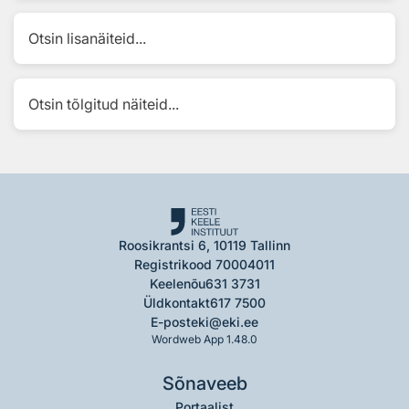
Otsin lisanäiteid...
Otsin tõlgitud näiteid...
Roosikrantsi 6, 10119 Tallinn
Registrikood 70004011
Keelenõu
631 3731
Üldkontakt
617 7500
E-post
eki@eki.ee
Wordweb App 1.48.0
Sõnaveeb
Portaalist