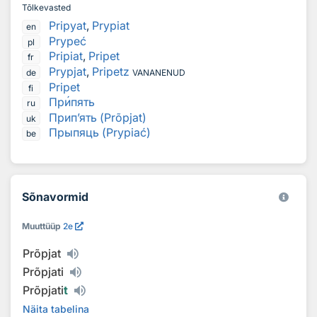
Tõlkevasted
Pripyat
,
Prypiat
en
Prypeć
pl
Pripiat
,
Pripet
fr
Prypjat
,
Pripetz
de
VANANENUD
Pripet
fi
Пр
и
пять
ru
Прип’ять (Prõpjat)
uk
Прыпяць (Prypiać)
be
Sõnavormid
Muuttüüp
2e
Prõpjat
Prõpjati
Prõpjati
t
Näita tabelina