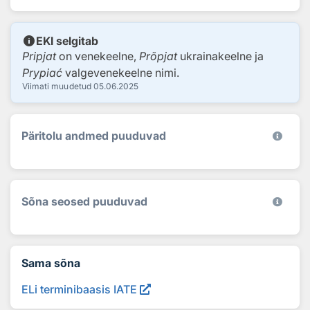
info
EKI selgitab
Pripjat
on venekeelne,
Prõpjat
ukrainakeelne ja
Prypiać
valgevenekeelne nimi.
Viimati muudetud
05.06.2025
Päritolu andmed puuduvad
Sõna seosed puuduvad
Sama sõna
ELi terminibaasis IATE