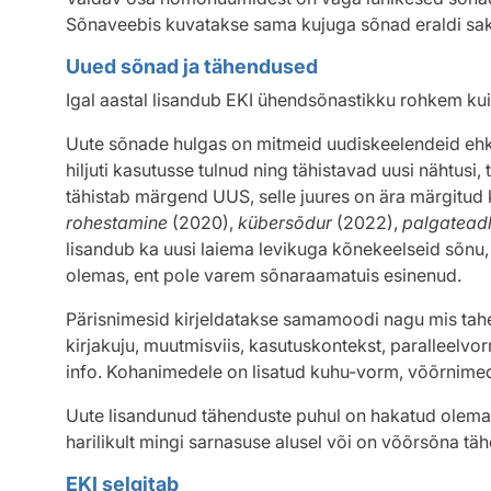
Sõnaveebis kuvatakse sama kujuga sõnad eraldi sa
Uued sõnad ja tähendused
Igal aastal lisandub EKI ühendsõnastikku rohkem kui 
Uute sõnade hulgas on mitmeid uudiskeelendeid ehk
hiljuti kasutusse tulnud ning tähistavad uusi nähtusi,
tähistab märgend UUS, selle juures on ära märgitud 
rohestamine
(2020),
kübersõdur
(2022),
palgateadl
lisandub ka uusi laiema levikuga kõnekeelseid sõnu
olemas, ent pole varem sõnaraamatuis esinenud.
Pärisnimesid kirjeldatakse samamoodi nagu mis tahe
kirjakuju, muutmisviis, kasutuskontekst, paralleelvor
info. Kohanimedele on lisatud
kuhu-vorm, võõrnimed
Uute lisandunud tähenduste puhul on hakatud olem
harilikult mingi sarnasuse alusel või on võõrsõna tä
EKI selgitab