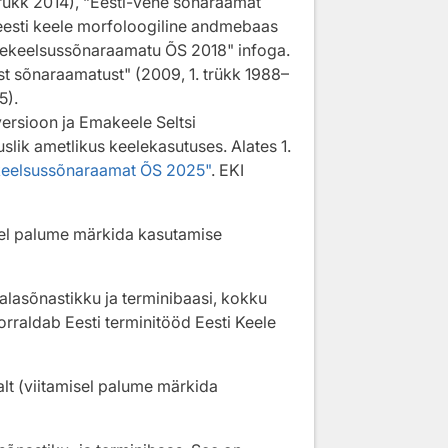
trükk 2014), “Eesti-vene sõnaraamat
i eesti keele morfoloogiline andmebaas
igekeelsussõnaraamatu ÕS 2018" infoga.
ast sõnaraamatust" (2009, 1. trükk 1988–
5).
ersioon ja Emakeele Seltsi
lik ametlikus keelekasutuses. Alates 1.
ekeelsussõnaraamat ÕS 2025"
. EKI
sel palume märkida kasutamise
lasõnastikku ja terminibaasi, kokku
orraldab Eesti terminitööd Eesti Keele
alt (viitamisel palume märkida