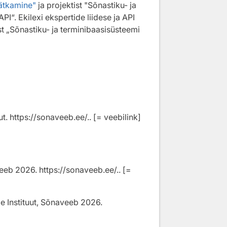
jätkamine"
ja projektist "Sõnastiku- ja
PI“. Ekilexi ekspertide liidese ja API
st „Sõnastiku- ja terminibaasisüsteemi
uut. https://sonaveeb.ee/.. [= veebilink]
aveeb
2026
. https://sonaveeb.ee/.. [=
le Instituut, Sõnaveeb
2026
.