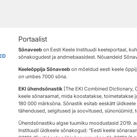
Portaalist
Sõnaveeb
on Eesti Keele Instituudi keeleportaal, ku
ED
sõnakogudest ja andmebaasidest. Nõuandeid Sõnave
Keeleõppija Sõnaveeb
on mõeldud eesti keele õppija
on umbes 7000 sõna.
EKI ühendsõnastik
[The EKI Combined Dictionary, Co
keele sõnaraamat, mida koostatakse, toimetatakse ja
180 000 märksõna. Sõnastik esitab eeskätt üldkeele 
tähendused, selgitused ja soovitused, sünonüümid, te
Ühendsõnastiku algse tuumiku moodustasid 2019. aa
Instituudi üldkeele sõnakogud: “Eesti keele sõnaraa