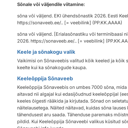
Sõnale või väljendile viitamine:
sõna või väljend. EKI ühendsõnastik
2026
. Eesti Ke
https://sonaveeb.ee/.. [= veebilink] (PP.KK.AAAA)
sõna või väljend. [Erialasõnastiku või terminibaasi n
2026
. https://sonaveeb.ee/.. [= veebilink] (PP.KK.A
Keele ja sõnakogu valik
Vaikimisi on Sõnaveebis valitud kõik keeled ja kõik 
keelte kui ka sõnakogude kaupa.
Keeleõppija Sõnaveeb
Keeleõppija Sõnaveebis on umbes 7000 sõna, mida on
aitavad nii algajal kui edasijõudnud keeleõppijal (ee
keeles õigesti rääkida ja kirjutada. Sõnad on seletatu
näitelausetega. Näited näitavad, kuidas sõna lauses
tähendusest aru saada. Tähenduse paremaks mõistm
pildid. Kui Keeleõppija Sõnaveebi valikus küsitud s