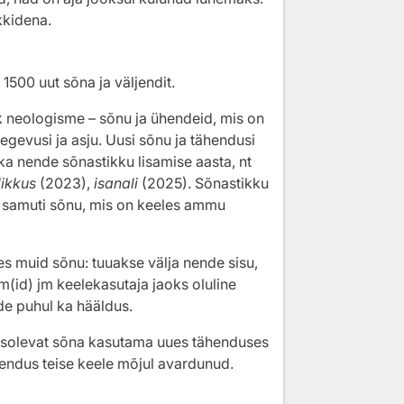
kkidena.
1500 uut sõna ja väljendit.
 neologisme – sõnu ja ühendeid, mis on
 tegevusi ja asju. Uusi sõnu ja tähendusi
ka nende sõnastikku lisamise aasta, nt
ikkus
(2023),
isanali
(2025). Sõnastikku
, samuti sõnu, mis on keeles ammu
s muid sõnu: tuuakse välja nende sisu,
m(id) jm keelekasutaja jaoks oluline
e puhul ka hääldus.
asolevat sõna kasutama uues tähenduses
hendus teise keele mõjul avardunud.