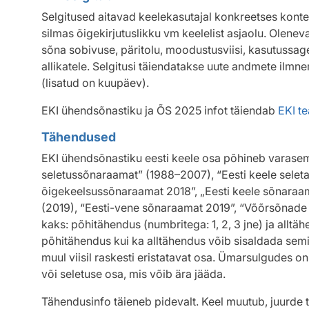
Selgitused aitavad keelekasutajal konkreetses kontek
silmas õigekirjutuslikku vm keelelist asjaolu. Olen
sõna sobivuse, päritolu, moodustusviisi, kasutussage
allikatele. Selgitusi täiendatakse uute andmete ilmne
(lisatud on kuupäev).
EKI ühendsõnastiku ja ÕS 2025 infot täiendab
EKI t
Tähendused
EKI ühendsõnastiku eesti keele osa põhineb varasema
seletussõnaraamat” (1988–2007), “Eesti keele selet
õigekeelsussõnaraamat 2018”, „Eesti keele sõnaraam
(2019), “Eesti-vene sõnaraamat 2019”, “Võõrsõnade
kaks: põhitähendus (numbritega: 1, 2, 3 jne) ja alltähe
põhitähendus kui ka alltähendus võib sisaldada sem
muul viisil raskesti eristatavat osa. Ümarsulgudes 
või seletuse osa, mis võib ära jääda.
Tähendusinfo täieneb pidevalt. Keel muutub, juurde te