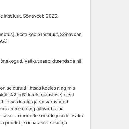
ele Instituut, Sõnaveeb
2026
.
imetus]. Eesti Keele Instituut, Sõnaveeb
AAA)
sõnakogud. Valikut saab kitsendada nii
 seletatud lihtsas keeles ning mis
skätt A2 ja B1 keeleoskustase) eesti
d lihtsas keeles ja on varustatud
 kasutatakse ning aitavad sõna
iseks on mõnede sõnade juurde lisatud
õna puudub, suunatakse kasutaja