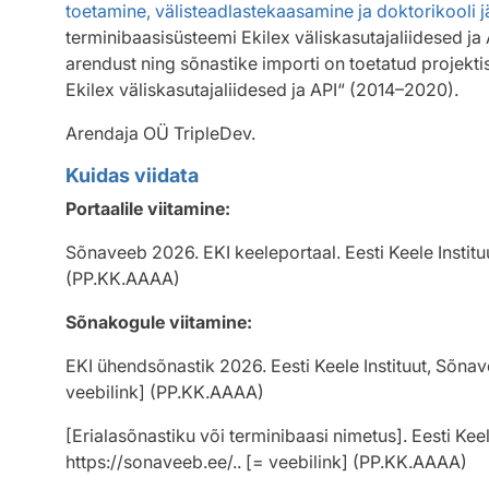
toetamine, välisteadlastekaasamine ja doktorikooli 
terminibaasisüsteemi Ekilex väliskasutajaliidesed ja A
arendust ning sõnastike importi on toetatud projekti
Ekilex väliskasutajaliidesed ja API“ (2014–2020).
Arendaja OÜ TripleDev.
Kuidas viidata
Portaalile viitamine:
Sõnaveeb
2026
. EKI keeleportaal. Eesti Keele Instit
(PP.KK.AAAA)
Sõnakogule viitamine:
EKI ühendsõnastik
2026
. Eesti Keele Instituut, Sõn
veebilink] (PP.KK.AAAA)
[Erialasõnastiku või terminibaasi nimetus]. Eesti Kee
https://sonaveeb.ee/.. [= veebilink] (PP.KK.AAAA)