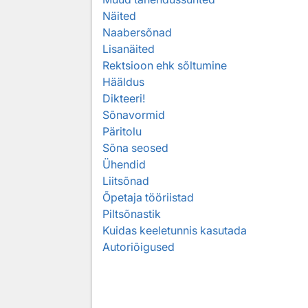
Näited
Naabersõnad
Lisanäited
Rektsioon ehk sõltumine
Hääldus
Dikteeri!
Sõnavormid
Päritolu
Sõna seosed
Ühendid
Liitsõnad
Õpetaja tööriistad
Piltsõnastik
Kuidas keeletunnis kasutada
Autoriõigused