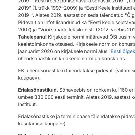
2019”, “Eesti keele põhisõnavara sõnastik 2019” (1. 
2019” (1. trükk 1997–2009) ja “Eesti Keele Instituud
2019–”. Alates 2019. aastast on seda täiendatud "Õ
Pidevalt on infot lisandunud ka "Eesti keele seletav
2007) ja "Võõrsõnade leksikonist" (2012, veebis 201
Tähelepanu!
Kirjakeele normi määravad ÕSi uusim v
keeletoimkonna otsused. Kirjakeele norm on kohustus
jaanuarist 2026 on kirjakeele normi alus
"Eesti õig
ühendsõnastik on kirjakeele normiga kooskõlas.
EKI ühendsõnastikku täiendatakse pidevalt (viitami
kuupäev).
Erialasõnastikud.
Sõnaveebis on rohkem kui 160 eria
umbes 330 000 eesti terminit. Alates 2019. aastast k
Instituut.
Erialasõnastikke ja terminibaase täiendatakse pidev
kasutamise kuupäev).