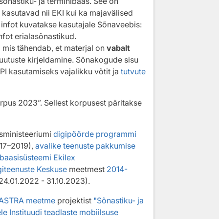
 sõnastiku- ja terminibaas. See on
a kasutavad nii EKI kui ka majavälised
 infot kuvatakse kasutajale Sõnaveebis:
nfot erialasõnastikud.
, mis tähendab, et materjal on
vabalt
 muutuste kirjeldamine. Sõnakogude sisu
API kasutamiseks vajalikku võtit ja
tutvute
rpus 2023”. Sellest korpusest päritakse
usministeeriumi
digipöörde programmi
017–2019),
avalike teenuste pakkumise
ibaasisüsteemi Ekilex
ugiteenuste Keskuse
meetmest
2014-
24.01.2022 - 31.10.2023).
ASTRA meetme
projektist
"Sõnastiku- ja
e Instituudi teadlaste mobiilsuse