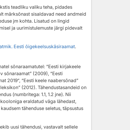
stis teadliku valiku teha, pidades
evalt märksõnast sisaldavad need andmeid
duse jm kohta. Lisatud on lingid
misel ja uurimistulemuste järgi pidevalt
eatmik. Eesti õigekeelsuskäsiraamat
.
tel sõnaraamatutel: “Eesti kirjakeele
av sõnaraamat” (2009), “Eesti
at 2019“, “Eesti keele naabersõnad”
 leksikon” (2012). Tähendustasandeid on
ndus (numbritega: 1.1, 1.2 jne). Nii
ikooloniga eraldatud väga lähedast,
on kaudsem tähenduse seletus, täpsustus
kib uusi tähendusi, vastavalt sellele