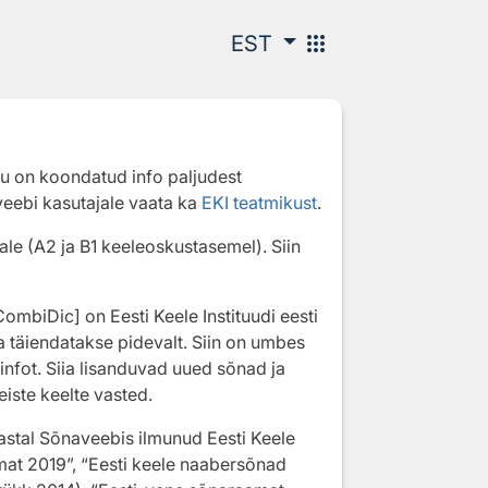
apps
EST
hu on koondatud info paljudest
ebi kasutajale vaata ka
EKI teatmikust
.
le (A2 ja B1 keeleoskustasemel). Siin
mbiDic] on Eesti Keele Instituudi eesti
 täiendatakse pidevalt. Siin on umbes
infot. Siia lisanduvad uued sõnad ja
iste keelte vasted.
stal Sõnaveebis ilmunud Eesti Keele
mat 2019”, “Eesti keele naabersõnad