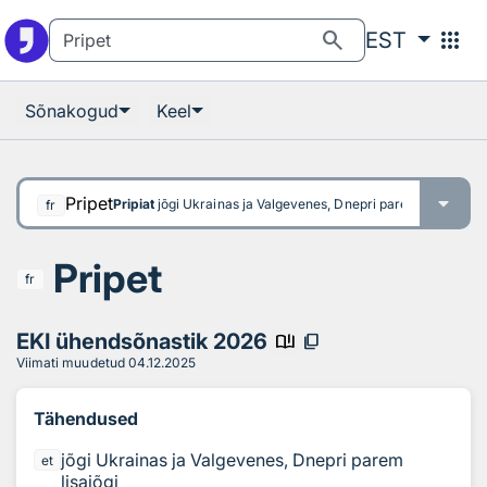
Otsingu juurde
Põhisisu juurde
search
apps
EST
Sõnakogud
Keel
Pripet
Pripiat
jõgi Ukrainas ja Valgevenes, Dnepri parem lisajõgi
fr
Pripet
fr
EKI ühendsõnastik 2026
book_ribbon
content_copy
Viimati muudetud
04.12.2025
Tähendused
jõgi Ukrainas ja Valgevenes, Dnepri parem
et
lisajõgi