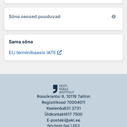
Sõna seosed puuduvad
Sama sõna
ELi terminibaasis IATE
Roosikrantsi 6, 10119 Tallinn
Registrikood 70004011
Keelenõu
631 3731
Üldkontakt
617 7500
E-post
eki@eki.ee
Wordweb App 1.48.0