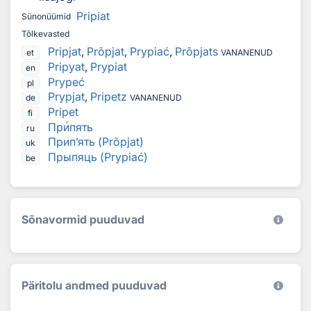
Pripiat
Sünonüümid
Tõlkevasted
Pripjat
,
Prõpjat
,
Prypiać
,
Prõpjats
et
VANANENUD
Pripyat
,
Prypiat
en
Prypeć
pl
Prypjat
,
Pripetz
de
VANANENUD
Pripet
fi
Пр
и
пять
ru
Прип’ять (Prõpjat)
uk
Прыпяць (Prypiać)
be
Sõnavormid puuduvad
Päritolu andmed puuduvad