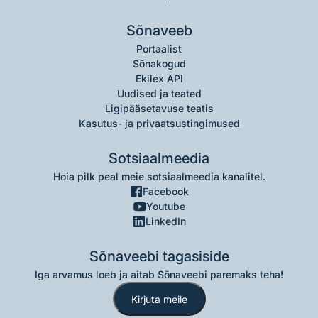
Sõnaveeb
Portaalist
Sõnakogud
Ekilex API
Uudised ja teated
Ligipääsetavuse teatis
Kasutus- ja privaatsustingimused
Sotsiaalmeedia
Hoia pilk peal meie sotsiaalmeedia kanalitel.
Facebook
Youtube
LinkedIn
Sõnaveebi tagasiside
Iga arvamus loeb ja aitab Sõnaveebi paremaks teha!
Kirjuta meile