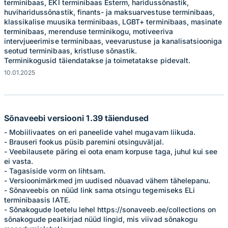
terminibaas, EKI terminibaas Esterm, haridussõnastik,
huviharidussõnastik, finants- ja maksuarvestuse terminibaas,
klassikalise muusika terminibaas, LGBT+ terminibaas, masinate
terminibaas, merenduse terminikogu, motiveeriva
intervjueerimise terminibaas, veevarustuse ja kanalisatsiooniga
seotud terminibaas, kristluse sõnastik.
Terminikogusid täiendatakse ja toimetatakse pidevalt.
10.01.2025
Sõnaveebi versiooni 1.39 täiendused
- Mobiilivaates on eri paneelide vahel mugavam liikuda.
- Brauseri fookus püsib paremini otsinguväljal.
- Veebilausete päring ei oota enam korpuse taga, juhul kui see
ei vasta.
- Tagasiside vorm on lihtsam.
- Versioonimärkmed jm uudised nõuavad vähem tähelepanu.
- Sõnaveebis on nüüd link sama otsingu tegemiseks ELi
terminibaasis IATE.
- Sõnakogude loetelu lehel https://sonaveeb.ee/collections on
sõnakogude pealkirjad nüüd lingid, mis viivad sõnakogu