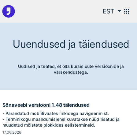
Külgriba juurde
Põhisisu juurde
apps
EST
Uuendused ja täiendused
Uudised ja teated, et olla kursis uute versioonide ja
värskendustega.
Sõnaveebi versiooni 1.48 täiendused
- Parandatud mobiilivaates linkidega navigeerimist.
- Terminikogu maandumislehel kuvatakse nüüd lisatud ja
muudetud mõistete plokkides eelistermineid.
17.06.2026