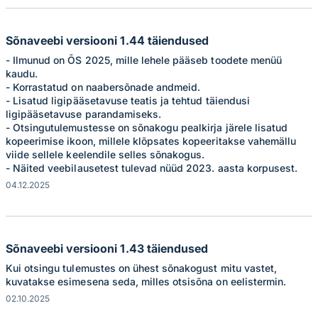
Sõnaveebi versiooni 1.44 täiendused
- Ilmunud on ÕS 2025, mille lehele pääseb toodete menüü
kaudu.
- Korrastatud on naabersõnade andmeid.
- Lisatud ligipääsetavuse teatis ja tehtud täiendusi
ligipääsetavuse parandamiseks.
- Otsingutulemustesse on sõnakogu pealkirja järele lisatud
kopeerimise ikoon, millele klõpsates kopeeritakse vahemällu
viide sellele keelendile selles sõnakogus.
- Näited veebilausetest tulevad nüüd 2023. aasta korpusest.
04.12.2025
Sõnaveebi versiooni 1.43 täiendused
Kui otsingu tulemustes on ühest sõnakogust mitu vastet,
kuvatakse esimesena seda, milles otsisõna on eelistermin.
02.10.2025