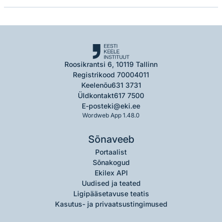
Roosikrantsi 6, 10119 Tallinn
Registrikood 70004011
Keelenõu
631 3731
Üldkontakt
617 7500
E-post
eki@eki.ee
Wordweb App 1.48.0
Sõnaveeb
Portaalist
Sõnakogud
Ekilex API
Uudised ja teated
Ligipääsetavuse teatis
Kasutus- ja privaatsustingimused