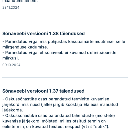
maandumislehele.
28.11.2024
Sõnaveebi versiooni 1.38 täiendused
- Parandatud viga, mis põhjustas kasutusnäite muutmisel selle
märgenduse kadumise.
- Parandatud viga, et sõnaveeb ei kuvanud definitsioonide
märkusi.
09.10.2024
Sõnaveebi versiooni 1.37 täiendused
- Oskussõnastike osas parandatud terminite kuvamise
järjekord, mis nüüd (jälle) järgib koostaja Ekilexis määratud
järjekorda.
- Oskussõnastike osas parandatud tähenduste (mõistete)
kuvamise järjekord: mõisted, milles otsitud termin on
eelistermin, on kuvatud teistest eespool (vt nt “sütik”).