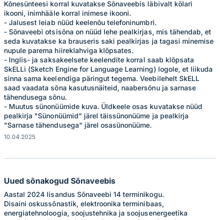
Kõnesünteesi korral kuvatakse Sõnaveebis läbivalt kõlari
ikooni, inimhääle korral inimese ikooni.
- Jalusest leiab nüüd keelenõu telefoninumbri.
- Sõnaveebi otsisõna on nüüd lehe pealkirjas, mis tähendab, et
seda kuvatakse ka brauseris saki pealkirjas ja tagasi minemise
nupule parema hiireklahviga klõpsates.
- Inglis- ja saksakeelsete keelendite korral saab klõpsata
SkELLi (Sketch Engine for Language Learning) logole, et liikuda
sinna sama keelendiga päringut tegema. Veebilehelt SkELL
saad vaadata sõna kasutusnäiteid, naabersõnu ja sarnase
tähendusega sõnu.
- Muutus sünonüümide kuva. Üldkeele osas kuvatakse nüüd
pealkirja "Sünonüümid" järel täissünonüüme ja pealkirja
"Sarnase tähendusega" järel osasünonüüme.
10.04.2025
Uued sõnakogud Sõnaveebis
Aastal 2024 lisandus Sõnaveebi 14 terminikogu.
Disaini oskussõnastik, elektroonika terminibaas,
energiatehnoloogia, soojustehnika ja soojusenergeetika