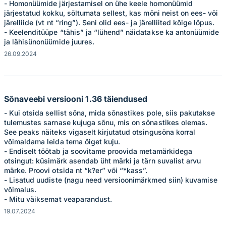
- Homonüümide järjestamisel on ühe keele homonüümid
järjestatud kokku, sõltumata sellest, kas mõni neist on ees- või
järelliide (vt nt “ring”). Seni olid ees- ja järelliited kõige lõpus.
- Keelenditüüpe “tähis” ja “lühend” näidatakse ka antonüümide
ja lähisünonüümide juures.
26.09.2024
Sõnaveebi versiooni 1.36 täiendused
- Kui otsida sellist sõna, mida sõnastikes pole, siis pakutakse
tulemustes sarnase kujuga sõnu, mis on sõnastikes olemas.
See peaks näiteks vigaselt kirjutatud otsingusõna korral
võimaldama leida tema õiget kuju.
- Endiselt töötab ja soovitame proovida metamärkidega
otsingut: küsimärk asendab üht märki ja tärn suvalist arvu
märke. Proovi otsida nt “k?er” või “*kass”.
- Lisatud uudiste (nagu need versioonimärkmed siin) kuvamise
võimalus.
- Mitu väiksemat veaparandust.
19.07.2024