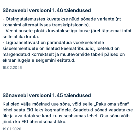
Sõnaveebi versiooni 1.46 täiendused
- Otsingutulemustes kuvatakse nüüd sõnade variante (nt
kohanimi alternatiivses transkriptsioonis).
- Veebilausete plokis kuvatakse iga lause järel täpsemat infot
selle allika kohta.
- Ligipääsetavust on parandatud: võõrkeelsetele
sisuelementidele on lisatud keeleatribuudid, loetelud on
märgendatud korrektselt ja muutevormide tabeli päised on
ekraanilugejale selgemini esitatud.
19.02.2026
Sõnaveebi versiooni 1.45 täiendused
Kui oled välja mõelnud uue sõna, võid selle „Paku oma sõna“
lehel saata EKI leksikograafidele. Saadetud sõnad vaadatakse
üle ja avaldatakse kord kuus sealsamas lehel. Osa sõnu võib
jõuda ka EKI ühendsõnastikku.
19.01.2026