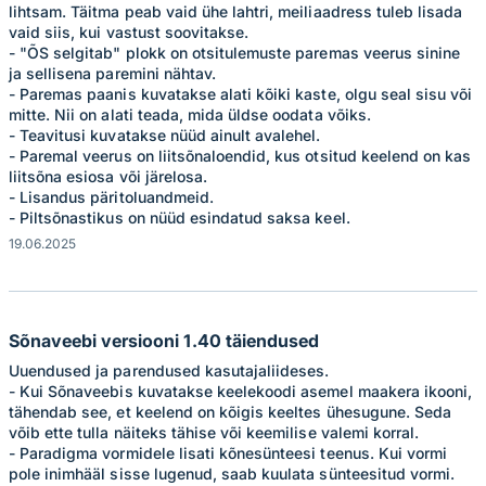
lihtsam. Täitma peab vaid ühe lahtri, meiliaadress tuleb lisada
vaid siis, kui vastust soovitakse.
- "ÕS selgitab" plokk on otsitulemuste paremas veerus sinine
ja sellisena paremini nähtav.
- Paremas paanis kuvatakse alati kõiki kaste, olgu seal sisu või
mitte. Nii on alati teada, mida üldse oodata võiks.
- Teavitusi kuvatakse nüüd ainult avalehel.
- Paremal veerus on liitsõnaloendid, kus otsitud keelend on kas
liitsõna esiosa või järelosa.
- Lisandus päritoluandmeid.
- Piltsõnastikus on nüüd esindatud saksa keel.
19.06.2025
Sõnaveebi versiooni 1.40 täiendused
Uuendused ja parendused kasutajaliideses.
- Kui Sõnaveebis kuvatakse keelekoodi asemel maakera ikooni,
tähendab see, et keelend on kõigis keeltes ühesugune. Seda
võib ette tulla näiteks tähise või keemilise valemi korral.
- Paradigma vormidele lisati kõnesünteesi teenus. Kui vormi
pole inimhääl sisse lugenud, saab kuulata sünteesitud vormi.