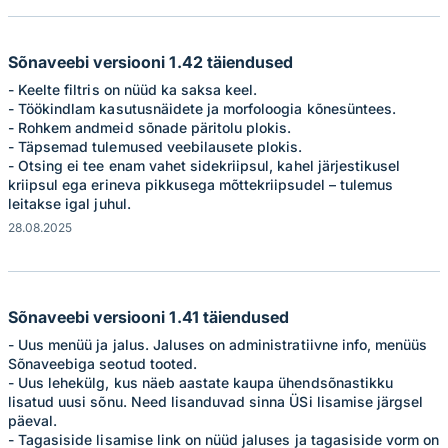
Sõnaveebi versiooni 1.42 täiendused
- Keelte filtris on nüüd ka saksa keel.
- Töökindlam kasutusnäidete ja morfoloogia kõnesüntees.
- Rohkem andmeid sõnade päritolu plokis.
- Täpsemad tulemused veebilausete plokis.
- Otsing ei tee enam vahet sidekriipsul, kahel järjestikusel
kriipsul ega erineva pikkusega mõttekriipsudel – tulemus
leitakse igal juhul.
28.08.2025
Sõnaveebi versiooni 1.41 täiendused
- Uus menüü ja jalus. Jaluses on administratiivne info, menüüs
Sõnaveebiga seotud tooted.
- Uus lehekülg, kus näeb aastate kaupa ühendsõnastikku
lisatud uusi sõnu. Need lisanduvad sinna ÜSi lisamise järgsel
päeval.
- Tagasiside lisamise link on nüüd jaluses ja tagasiside vorm on