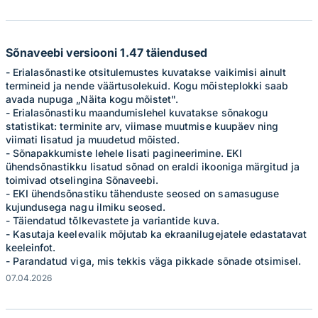
Sõnaveebi versiooni 1.47 täiendused
- Erialasõnastike otsitulemustes kuvatakse vaikimisi ainult
termineid ja nende väärtusolekuid. Kogu mõisteplokki saab
avada nupuga „Näita kogu mõistet".
- Erialasõnastiku maandumislehel kuvatakse sõnakogu
statistikat: terminite arv, viimase muutmise kuupäev ning
viimati lisatud ja muudetud mõisted.
- Sõnapakkumiste lehele lisati pagineerimine. EKI
ühendsõnastikku lisatud sõnad on eraldi ikooniga märgitud ja
toimivad otselingina Sõnaveebi.
- EKI ühendsõnastiku tähenduste seosed on samasuguse
kujundusega nagu ilmiku seosed.
- Täiendatud tõlkevastete ja variantide kuva.
- Kasutaja keelevalik mõjutab ka ekraanilugejatele edastatavat
keeleinfot.
- Parandatud viga, mis tekkis väga pikkade sõnade otsimisel.
07.04.2026