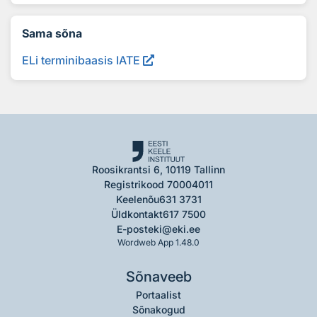
Sama sõna
ELi terminibaasis IATE
Roosikrantsi 6, 10119 Tallinn
Registrikood 70004011
Keelenõu
631 3731
Üldkontakt
617 7500
E-post
eki@eki.ee
Wordweb App 1.48.0
Sõnaveeb
Portaalist
Sõnakogud