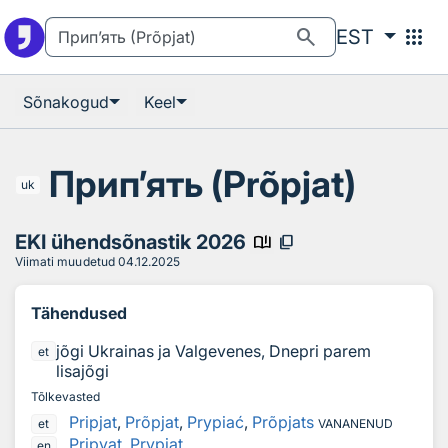
Otsingu juurde
Põhisisu juurde
search
apps
EST
Sõnakogud
Keel
Прип’ять (Prõpjat)
uk
EKI ühendsõnastik 2026
book_ribbon
content_copy
Viimati muudetud
04.12.2025
Tähendused
jõgi Ukrainas ja Valgevenes, Dnepri parem
et
lisajõgi
Tõlkevasted
Pripjat
,
Prõpjat
,
Prypiać
,
Prõpjats
et
VANANENUD
Pripyat
,
Prypiat
en