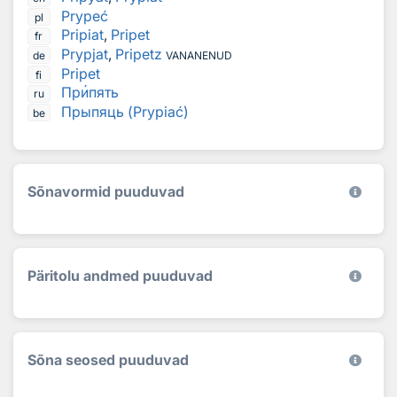
Prypeć
pl
Pripiat
,
Pripet
fr
Prypjat
,
Pripetz
de
VANANENUD
Pripet
fi
Пр
и
пять
ru
Прыпяць (Prypiać)
be
Sõnavormid puuduvad
Päritolu andmed puuduvad
Sõna seosed puuduvad