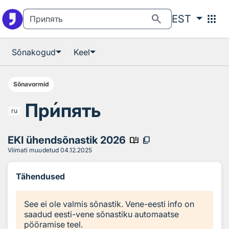
Otsingu juurde
Põhisisu juurde
search
apps
EST
Sõnakogud
Keel
Sõnavormid
Пр
и
пять
ru
EKI ühendsõnastik 2026
book_ribbon
content_copy
Viimati muudetud
04.12.2025
Tähendused
See ei ole valmis sõnastik. Vene-eesti info on
saadud eesti-vene sõnastiku automaatse
pööramise teel.