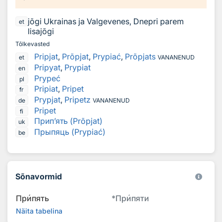
jõgi Ukrainas ja Valgevenes, Dnepri parem
et
lisajõgi
Tõlkevasted
Pripjat
,
Prõpjat
,
Prypiać
,
Prõpjats
et
VANANENUD
Pripyat
,
Prypiat
en
Prypeć
pl
Pripiat
,
Pripet
fr
Prypjat
,
Pripetz
de
VANANENUD
Pripet
fi
Прип’ять (Prõpjat)
uk
Прыпяць (Prypiać)
be
Sõnavormid
Пр
и
пять
*
Пр
и
пяти
Näita tabelina