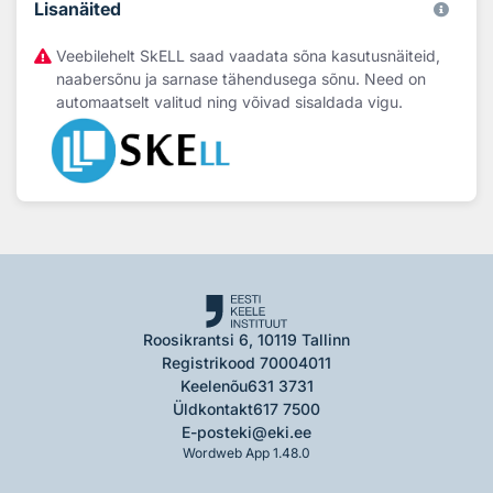
Lisanäited
Veebilehelt SkELL saad vaadata sõna kasutusnäiteid,
naabersõnu ja sarnase tähendusega sõnu. Need on
automaatselt valitud ning võivad sisaldada vigu.
Roosikrantsi 6, 10119 Tallinn
Registrikood 70004011
Keelenõu
631 3731
Üldkontakt
617 7500
E-post
eki@eki.ee
Wordweb App 1.48.0