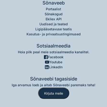
Sõnaveeb
Portaalist
Sõnakogud
Ekilex API
Uudised ja teated
Ligipääsetavuse teatis
Kasutus- ja privaatsustingimused
Sotsiaalmeedia
Hoia pilk peal meie sotsiaalmeedia kanalitel.
Facebook
Youtube
LinkedIn
Sõnaveebi tagasiside
Iga arvamus loeb ja aitab Sõnaveebi paremaks teha!
Kirjuta meile