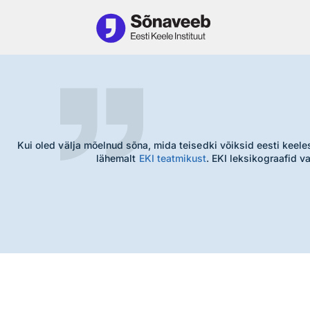
Külgriba juurde
Põhisisu juurde
Kui oled välja mõelnud sõna, mida teisedki võiksid eesti keel
lähemalt
EKI teatmikust
. EKI leksikograafid 