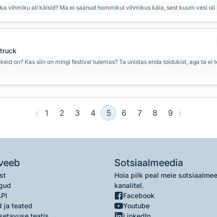
kka vihmiku all käisid? Ma ei saanud hommikul vihmikus käia, sest kuum vesi oli 
 truck
dukeid on? Kas siin on mingi festival tulemas? Ta unistas enda toidukist, aga ta ei
‹
›
1
2
3
4
5
6
7
8
9
veeb
Sotsiaalmeedia
st
Hoia pilk peal meie sotsiaalme
gud
kanalitel.
API
Facebook
 ja teated
Youtube
setavuse teatis
LinkedIn