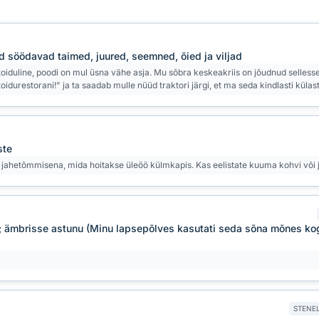
d söödavad taimed, juured, seemned, õied ja viljad
toiduline, poodi on mul üsna vähe asja. Mu sõbra keskeakriis on jõudnud selless
durestorani!" ja ta saadab mulle nüüd traktori järgi, et ma seda kindlasti külas
ste
 jahetõmmisena, mida hoitakse üleöö külmkapis. Kas eelistate kuuma kohvi või
u; ämbrisse astunu (Minu lapsepõlves kasutati seda sõna mõnes k
STENEL