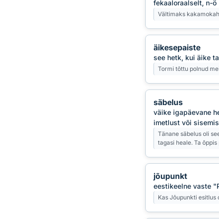
fekaaloraalselt, n-
Vältimaks kakamokahaig
äikesepaiste
see hetk, kui äike 
Tormi tõttu polnud meil
säbelus
väike igapäevane he
imetlust või sisemis
Tänane säbelus oli see
tagasi heale. Ta õppi
jõupunkt
eestikeelne vaste "
Kas Jõupunkti esitlus