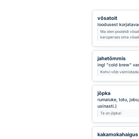
võsatoit
loodusest korjatava
Ma olen pooleldi võsa
karuperses oma võsatoi
jahetõmmis
ingl "cold brew" va
Kohvi võib valmistada
jõpka
rumaluke, totu, job
usinasti.)
Ta on jõpka!
kakamokahaigus