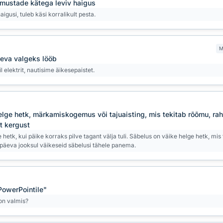
ö mustade kätega leviv haigus
usi, tuleb käsi korralikult pesta.
M
taeva valgeks lööb
 elektrit, nautisime äikesepaistet.
lge hetk, märkamiskogemus või tajuaisting, mis tekitab rõõmu, rah
t kergust
 hetk, kui päike korraks pilve tagant välja tuli. Säbelus on väike helge hetk, m
s päeva jooksul väikeseid säbelusi tähele panema.
PowerPointile"
 on valmis?