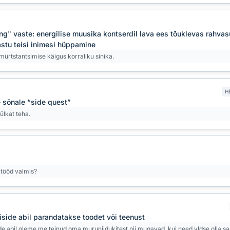
ng" vaste: energilise muusika kontserdil lava ees tõuklevas rahv
astu teisi inimesi hüppamine
mürtstantsimise käigus korraliku sinika.
H
e sõnale “side quest”
ülkat teha.
 tööd valmis?
iside abil parandatakse toodet või teenust
de abil oleme me teinud oma muruniidukitest nii mugavad, kui need yldse olla sa