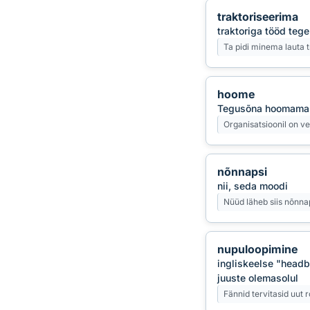
traktoriseerima
traktoriga tööd teg
Ta pidi minema lauta 
hoome
Tegusõna hoomama n
Organisatsioonil on 
nõnnapsi
nii, seda moodi
Nüüd läheb siis nõnnap
nupuloopimine
ingliskeelse "headb
juuste olemasolul
Fännid tervitasid uut