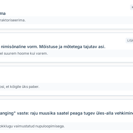
ema
traktoriseerima.
LIS
imisõnaline vorm. Mõistuse ja mõtetega tajutav asi.
veel suurem hoome kui varem.
si, et kõigile üks paber.
anging" vaste: raju muusika saatel peaga tugev üles-alla vehkimine,
 rokklugu vaimustatud nupuloopimisega.