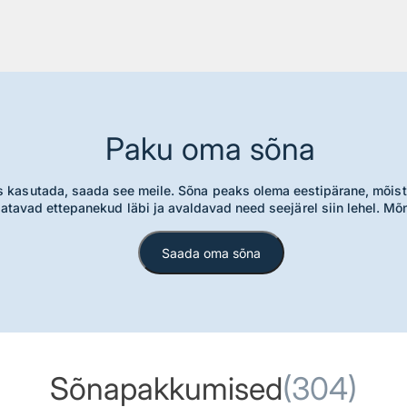
Paku oma sõna
es kasutada, saada see meile. Sõna peaks olema eestipärane, mõistl
vaatavad ettepanekud läbi ja avaldavad need seejärel siin lehel. 
Saada oma sõna
Sõnapakkumised
(304)