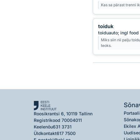
Kas sa pärast trenni i
toiduk
toiduauto; ingl food
Miks siin nii palju toi
teoks.
Sõna
Portaali
Roosikrantsi 6, 10119 Tallinn
Sõnako
Registrikood 70004011
Ekilex 
Keelenõu
631 3731
Uudised
Üldkontakt
617 7500
Ligipää
E-post
eki@eki.ee