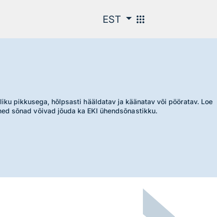
apps
EST
iku pikkusega, hõlpsasti hääldatav ja käänatav või pööratav. Loe
Mõned sõnad võivad jõuda ka EKI ühendsõnastikku.