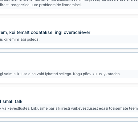
kiiresti reageerida uute probleemide ilmnemisel.
kem, kui temalt oodatakse; ingl overachiever
s kiiremini läbi põleda.
gi valmis, kui sa aina vaid lykatad sellega. Kogu päev kulus lykatades.
l small talk
sav väikevestlustes. Liikusime päris kiiresti väikevestlusest edasi tõsisemate tee