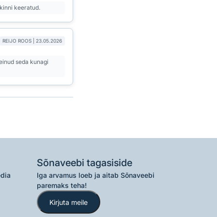
kinni keeratud.
REIJO ROOS | 23.05.2026
 teinud seda kunagi
Sõnaveebi tagasiside
edia
Iga arvamus loeb ja aitab Sõnaveebi
paremaks teha!
Kirjuta meile