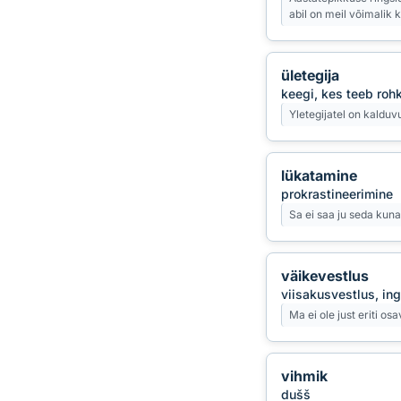
abil on meil võimalik 
ületegija
keegi, kes teeb roh
Yletegijatel on kalduvu
lükatamine
prokrastineerimine
Sa ei saa ju seda kuna
väikevestlus
viisakusvestlus, ing
Ma ei ole just eriti o
vihmik
dušš