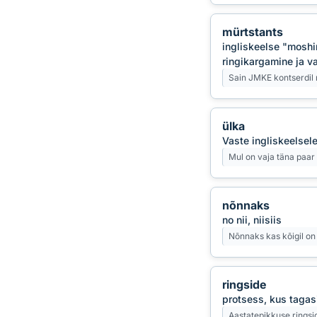
mürtstants
ingliskeelse "moshi
ringikargamine ja v
Sain JMKE kontserdil 
ülka
Vaste ingliskeelsel
Mul on vaja täna paar 
nõnnaks
no nii, niisiis
Nõnnaks kas kõigil on
ringside
protsess, kus tagas
Aastatepikkuse ringsi