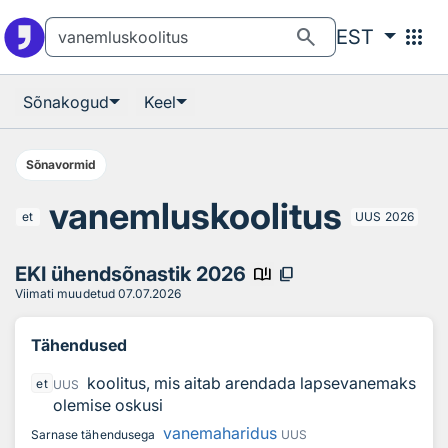
Otsingu juurde
Põhisisu juurde
search
apps
EST
Sõnakogud
Keel
Sõnavormid
vanemluskoolitus
et
UUS
2026
EKI ühendsõnastik 2026
book_ribbon
content_copy
Viimati muudetud
07.07.2026
Tähendused
koolitus, mis aitab arendada lapsevanemaks
et
UUS
olemise oskusi
vanemaharidus
Sarnase tähendusega
UUS