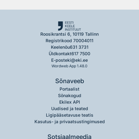
Roosikrantsi 6, 10119 Tallinn
Registrikood 70004011
Keelenõu
631 3731
Üldkontakt
617 7500
E-post
eki@eki.ee
Wordweb App 1.48.0
Sõnaveeb
Portaalist
Sõnakogud
Ekilex API
Uudised ja teated
Ligipääsetavuse teatis
Kasutus- ja privaatsustingimused
Sotsiaalmeedia