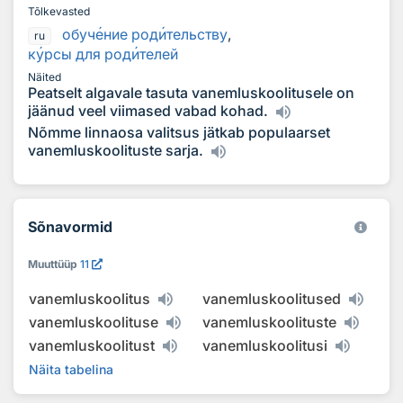
Tõlkevasted
обуч
е
ние род
и
тельству
,
ru
к
у
рсы для род
и
телей
Näited
Peatselt algavale tasuta vanemluskoolitusele on
jäänud veel viimased vabad kohad.
Nõmme linnaosa valitsus jätkab populaarset
vanemluskoolituste sarja.
Sõnavormid
Muuttüüp
11
vanemluskoolitus
vanemluskoolitused
vanemluskoolituse
vanemluskoolituste
vanemluskoolitust
vanemluskoolitusi
Näita tabelina