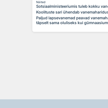
Näited
Sotsiaalministeeriumis tuleb kokku v
Koolituste sari ühendab vanemahariduse
Paljud lapsevanemad peavad vanemahar
täpselt sama oluliseks kui gümnaasiumi-