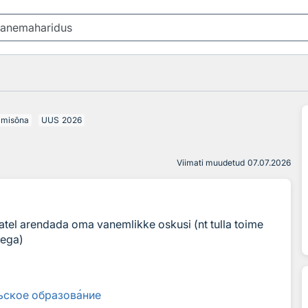
imisõna
UUS
2026
Viimati muudetud
07.07.2026
el arendada oma vanemlikke oskusi (nt tulla toime
dega)
ьское образов
а
ние