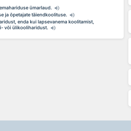
anemahariduse ümarlaud.
 ja õpetajate täiendkoolituse.
idust, enda kui lapsevanema koolitamist,
 või ülikooliharidust.