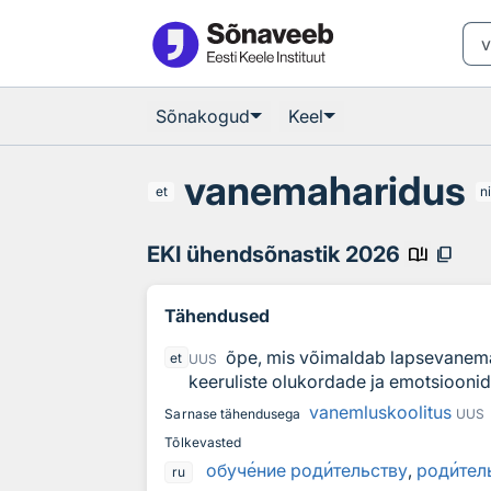
Otsingu juurde
Põhisisu juurde
Sõnakogud
Keel
vanemaharidus
et
n
EKI ühendsõnastik 2026
book_ribbon
content_copy
Tähendused
õpe, mis võimaldab lapsevanemat
et
UUS
keeruliste olukordade ja emotsiooni
vanemluskoolitus
Sarnase tähendusega
UUS
Tõlkevasted
обуч
е
ние род
и
тельству
,
род
и
тел
ru