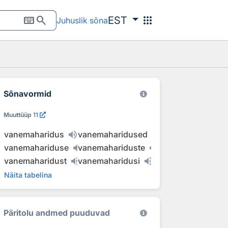
keyboard
search
apps
EST
Juhuslik sõna
Sõnavormid
Muuttüüp
11
vanemaharidus
vanemaharidused
vanemahariduse
vanemahariduste
vanemaharidust
vanemaharidusi
Näita tabelina
Päritolu andmed puuduvad