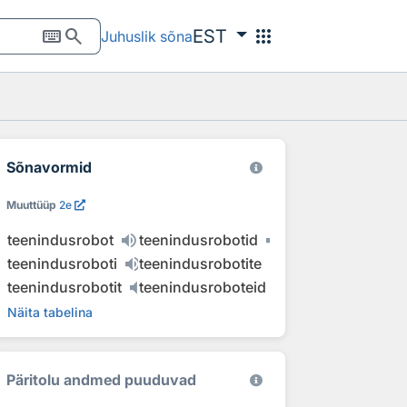
keyboard
search
apps
EST
Juhuslik sõna
Sõnavormid
Muuttüüp
2e
teenindusrobot
teenindusrobotid
teenindusroboti
teenindusrobotite
teenindusrobotit
teenindusroboteid
Näita tabelina
Päritolu andmed puuduvad