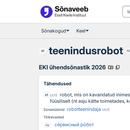
Otsingu juurde
Põhisisu juurde
Sõnakogud
Keel
teenindusrobot
et
n
EKI ühendsõnastik 2026
book_ribbon
content_copy
Tähendused
robot, mis on kavandatud inimes
et
UUS
füüsiliselt (nt asju kätte toimetades, 
robotteenindaja
Sünonüümid
UUS
Tõlkevasted
с
е
рвисный р
о
бот
ru