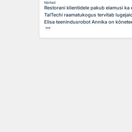
Näited
Restorani klientidele pakub elamusi ka 
TalTechi raamatukogus tervitab lugejai
Elisa teenindusrobot Annika on kõnetee