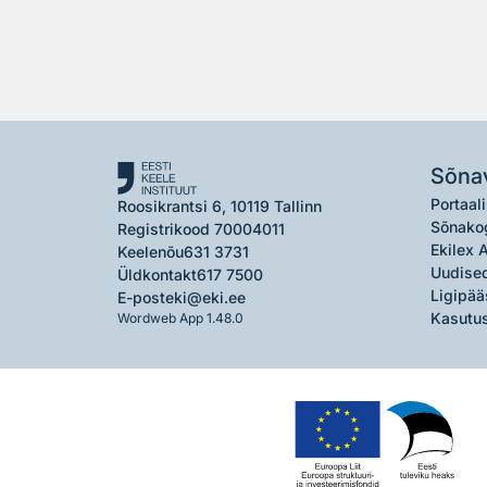
Sõna
Portaali
Roosikrantsi 6, 10119 Tallinn
Sõnako
Registrikood 70004011
Ekilex 
Keelenõu
631 3731
Uudised
Üldkontakt
617 7500
Ligipää
E-post
eki@eki.ee
Kasutus
Wordweb App 1.48.0