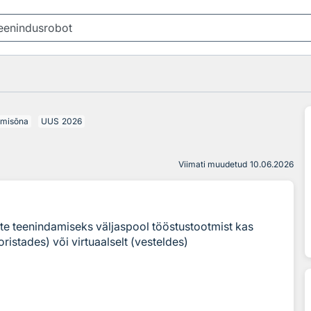
imisõna
UUS
2026
Viimati muudetud
10.06.2026
te teenindamiseks väljaspool tööstustootmist kas
koristades) või virtuaalselt (vesteldes)