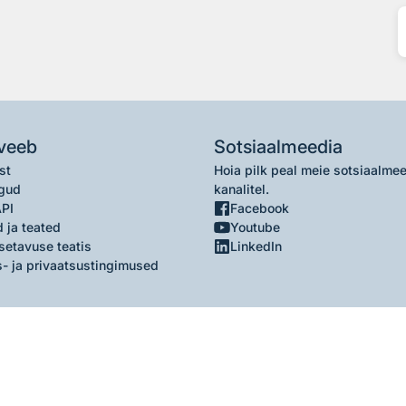
veeb
Sotsiaalmeedia
st
Hoia pilk peal meie sotsiaalme
gud
kanalitel.
API
Facebook
 ja teated
Youtube
setavuse teatis
LinkedIn
- ja privaatsustingimused