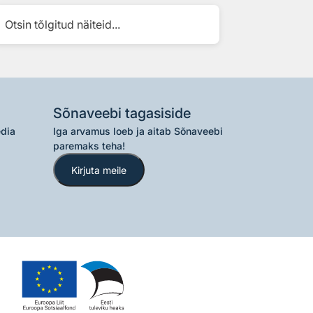
Otsin tõlgitud näiteid...
Sõnaveebi tagasiside
edia
Iga arvamus loeb ja aitab Sõnaveebi
paremaks teha!
Kirjuta meile