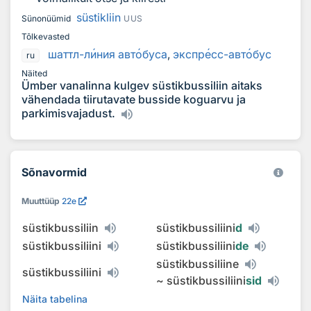
süstikliin
Sünonüümid
UUS
Tõlkevasted
шаттл-л
и
ния авт
о
буса
,
экспр
е
сс-авт
о
бус
ru
Näited
Ümber vanalinna kulgev süstikbussiliin aitaks
vähendada tiirutavate busside koguarvu ja
parkimisvajadust.
Sõnavormid
Muuttüüp
22e
süstikbussiliin
süstikbussiliini
d
süstikbussiliini
süstikbussiliini
de
süstikbussiliine
süstikbussiliini
~
süstikbussiliini
sid
Näita tabelina