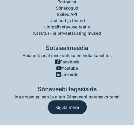
Portaalist
Sõnakogud
Ekilex API
Uudised ja teated
Ligipääsetavuse teatis
Kasutus- ja privaatsustingimused
Sotsiaalmeedia
Hoia pilk peal meie sotsiaalmeedia kanalitel.
Facebook
Youtube
LinkedIn
Sõnaveebi tagasiside
Iga arvamus loeb ja aitab Sõnaveebi paremaks teha!
Kirjuta meile