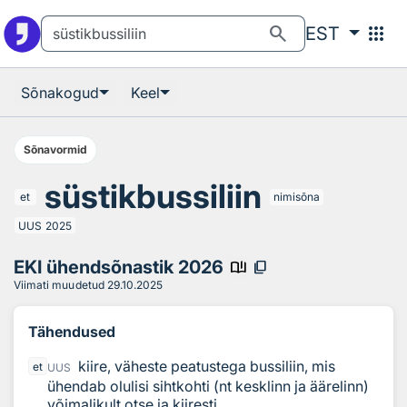
Otsingu juurde
Põhisisu juurde
search
apps
EST
Sõnakogud
Keel
Sõnavormid
süstikbussiliin
et
nimisõna
UUS
2025
EKI ühendsõnastik 2026
book_ribbon
content_copy
Viimati muudetud
29.10.2025
Tähendused
kiire, väheste peatustega bussiliin, mis
et
UUS
ühendab olulisi sihtkohti (nt kesklinn ja äärelinn)
võimalikult otse ja kiiresti