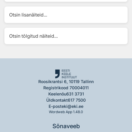
Otsin lisanäiteid...
Otsin tõlgitud näiteid...
Roosikrantsi 6, 10119 Tallinn
Registrikood 70004011
Keelenõu
631 3731
Üldkontakt
617 7500
E-post
eki@eki.ee
Wordweb App 1.48.0
Sõnaveeb