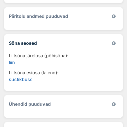
Päritolu andmed puuduvad
Sõna seosed
Liitsõna järelosa (põhisõna):
liin
Liitsõna esiosa (laiend):
süstikbuss
Ühendid puuduvad