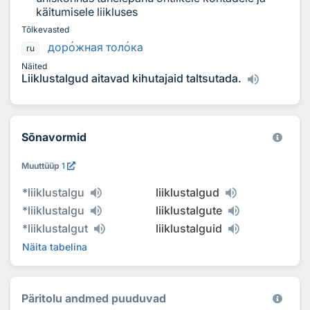
käitumisele liikluses
Tõlkevasted
дор
о
жная тол
о
ка
ru
Näited
Liiklustalgud aitavad kihutajaid taltsutada.
Sõnavormid
Muuttüüp
1
*
liiklustalgu
liiklustalgud
*
liiklustalgu
liiklustalgute
*
liiklustalgut
liiklustalguid
Näita tabelina
Päritolu andmed puuduvad