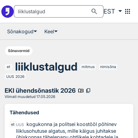
Otsingu juurde
Põhisisu juurde
search
apps
EST
Sõnakogud
Keel
Sõnavormid
liiklustalgud
et
mitmus
nimisõna
UUS
2026
EKI ühendsõnastik 2026
book_ribbon
content_copy
Viimati muudetud
17.05.2026
Tähendused
kogukonna ja politsei koostööl põhinev
et
UUS
liiklusohutuse algatus, mille käigus juhitakse
ühiskonnas tähelepanu ohtlikele kohtadele ja