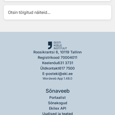
Otsin tõlgitud näiteid...
Roosikrantsi 6, 10119 Tallinn
Registrikood 70004011
Keelenõu
631 3731
Üldkontakt
617 7500
E-post
eki@eki.ee
Wordweb App 1.48.0
Sõnaveeb
Portaalist
Sõnakogud
Ekilex API
Uudised ja teated