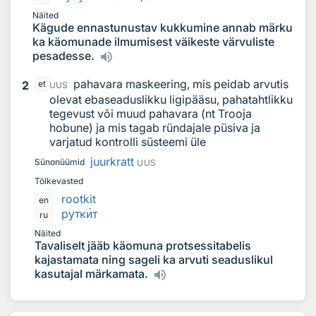
Näited
Kägude ennastunustav kukkumine annab märku
ka käomunade ilmumisest väikeste värvuliste
pesadesse.
pahavara maskeering, mis peidab arvutis
2
et
UUS
olevat ebaseaduslikku ligipääsu, pahatahtlikku
tegevust või muud pahavara (nt Trooja
hobune) ja mis tagab ründajale püsiva ja
varjatud kontrolli süsteemi üle
juurkratt
Sünonüümid
UUS
Tõlkevasted
rootkit
en
рутк
и
т
ru
Näited
Tavaliselt jääb käomuna protsessitabelis
kajastamata ning sageli ka arvuti seaduslikul
kasutajal märkamata.