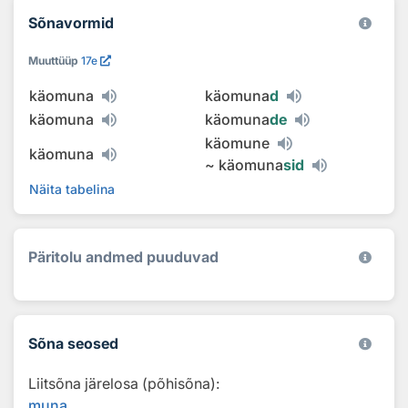
Sõnavormid
Muuttüüp
17e
käomuna
käomuna
d
käomuna
käomuna
de
käomune
käomuna
~
käomuna
sid
Näita tabelina
Päritolu andmed puuduvad
Sõna seosed
Liitsõna järelosa (põhisõna):
muna