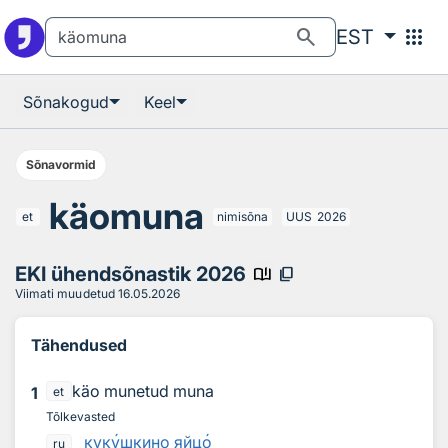
Otsingu juurde
Põhisisu juurde
search
apps
EST
Sõnakogud
Keel
Sõnavormid
käomuna
et
nimisõna
UUS
2026
EKI ühendsõnastik 2026
book_ribbon
content_copy
Viimati muudetud
16.05.2026
Tähendused
käo munetud muna
1
et
Tõlkevasted
кук
у
шкино яйц
о
ru