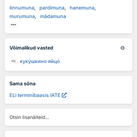
linnumuna
pardimuna
hanemuna
murumuna
mädamuna
Võimalikud vasted
кук
у
шкино яйц
о
ru
Sama sõna
ELi terminibaasis IATE
Otsin lisanäiteid...