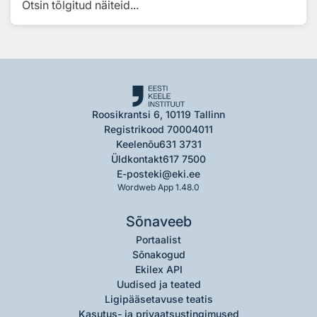
Otsin tõlgitud näiteid...
Roosikrantsi 6, 10119 Tallinn
Registrikood 70004011
Keelenõu
631 3731
Üldkontakt
617 7500
E-post
eki@eki.ee
Wordweb App 1.48.0
Sõnaveeb
Portaalist
Sõnakogud
Ekilex API
Uudised ja teated
Ligipääsetavuse teatis
Kasutus- ja privaatsustingimused