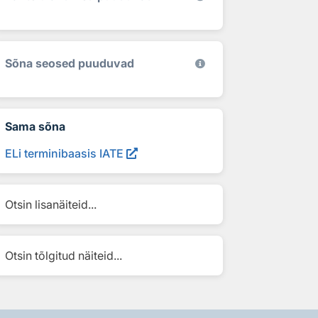
Sõna seosed puuduvad
Sama sõna
ELi terminibaasis IATE
Otsin lisanäiteid...
Otsin tõlgitud näiteid...