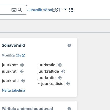
keyboard
search
apps
EST
Juhuslik sõna
Sõnavormid
Muuttüüp
22e
juurkratt
juurkratid
juurkrati
juurkrattide
juurkratte
juurkratti
~
juurkrattisid
Näita tabelina
Päritolu andmed puuduvad