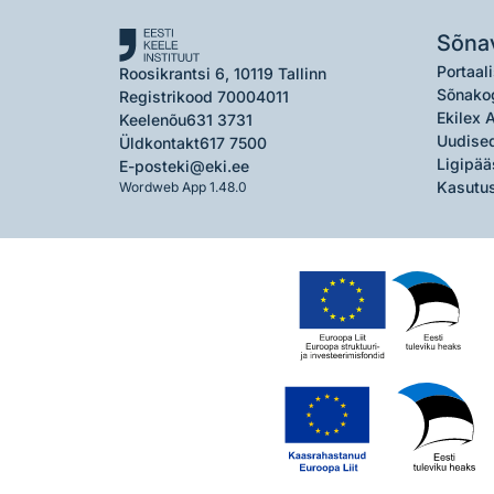
Sõna
Portaali
Roosikrantsi 6, 10119 Tallinn
Sõnako
Registrikood 70004011
Ekilex 
Keelenõu
631 3731
Uudised
Üldkontakt
617 7500
Ligipää
E-post
eki@eki.ee
Kasutus
Wordweb App 1.48.0