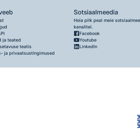
veeb
Sotsiaalmeedia
st
Hoia pilk peal meie sotsiaalme
gud
kanalitel.
API
Facebook
 ja teated
Youtube
setavuse teatis
LinkedIn
- ja privaatsustingimused