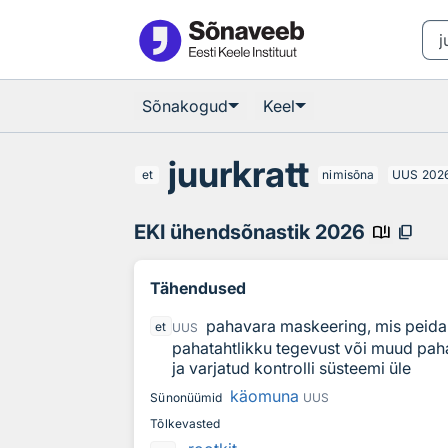
Otsingu juurde
Põhisisu juurde
Sõnakogud
Keel
juurkratt
et
nimisõna
UUS
202
EKI ühendsõnastik 2026
book_ribbon
content_copy
Tähendused
pahavara maskeering, mis peidab
et
UUS
pahatahtlikku tegevust või muud paha
ja varjatud kontrolli süsteemi üle
käomuna
Sünonüümid
UUS
Tõlkevasted