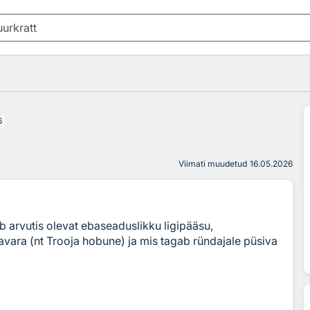
6
Viimati muudetud
16.05.2026
 arvutis olevat ebaseaduslikku ligipääsu,
vara (nt Trooja hobune) ja mis tagab ründajale püsiva