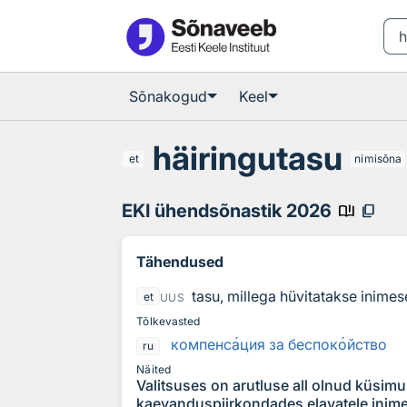
Otsingu juurde
Põhisisu juurde
Sõnakogud
Keel
häiringutasu
et
nimisõna
EKI ühendsõnastik 2026
book_ribbon
content_copy
Tähendused
tasu, millega hüvitatakse inime
et
UUS
Tõlkevasted
компенс
а
ция за беспок
о
йство
ru
Näited
Valitsuses on arutluse all olnud küsim
kaevanduspiirkondades elavatele inimes