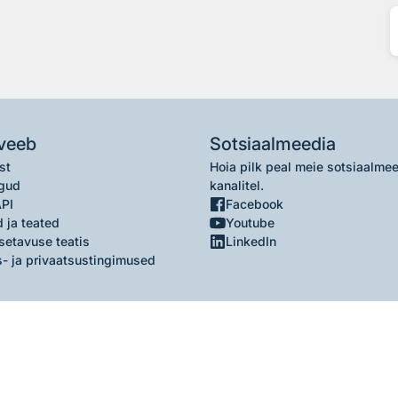
veeb
Sotsiaalmeedia
st
Hoia pilk peal meie sotsiaalme
gud
kanalitel.
API
Facebook
 ja teated
Youtube
setavuse teatis
LinkedIn
- ja privaatsustingimused