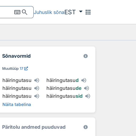
keyboard
search
apps
EST
Juhuslik sõna
Sõnavormid
Muuttüüp
17
häiringutasu
häiringutasu
d
häiringutasu
häiringutasu
de
häiringutasu
häiringutasu
sid
Näita tabelina
Päritolu andmed puuduvad