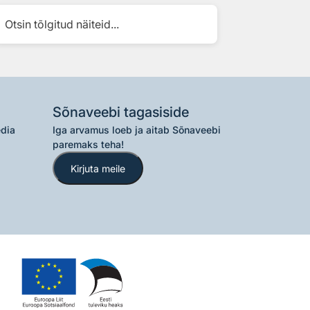
Otsin tõlgitud näiteid...
Sõnaveebi tagasiside
edia
Iga arvamus loeb ja aitab Sõnaveebi
paremaks teha!
Kirjuta meile