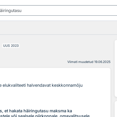
UUS
2023
Viimati muudetud
19.06.2025
se elukvaliteeti halvendavat keskkonnamõju
us, et hakata häiringutasu maksma ka
tele või sealsele piirkonnale, omavalitsusele.