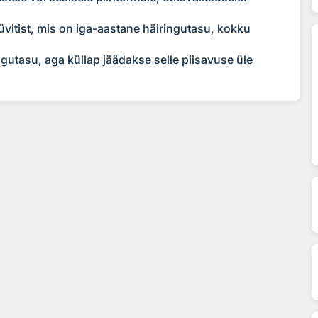
üvitist, mis on iga-aastane häiringutasu, kokku
ngutasu, aga küllap jäädakse selle piisavuse üle