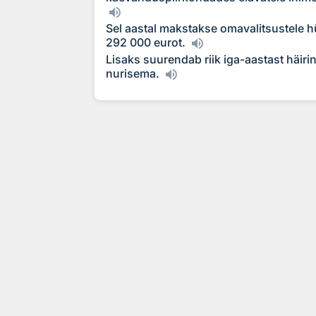
Sel aastal makstakse omavalitsustele h
292 000 eurot.
Lisaks suurendab riik iga-aastast häiri
nurisema.