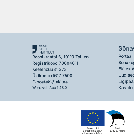
Sõna
Portaali
Roosikrantsi 6, 10119 Tallinn
Sõnako
Registrikood 70004011
Ekilex 
Keelenõu
631 3731
Uudised
Üldkontakt
617 7500
Ligipää
E-post
eki@eki.ee
Kasutus
Wordweb App 1.48.0