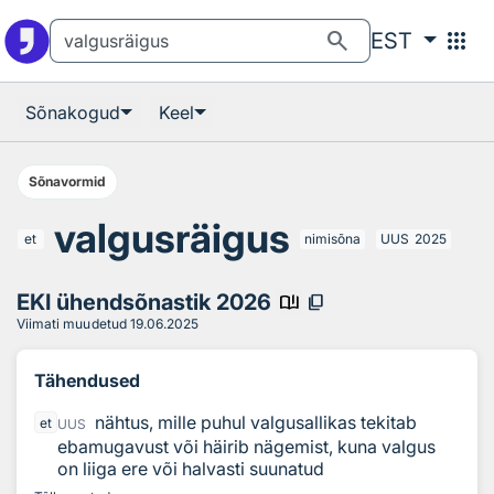
Otsingu juurde
Põhisisu juurde
search
apps
EST
Sõnakogud
Keel
Sõnavormid
valgusräigus
et
nimisõna
UUS
2025
EKI ühendsõnastik 2026
book_ribbon
content_copy
Viimati muudetud
19.06.2025
Tähendused
nähtus, mille puhul valgusallikas tekitab
et
UUS
ebamugavust või häirib nägemist, kuna valgus
on liiga ere või halvasti suunatud