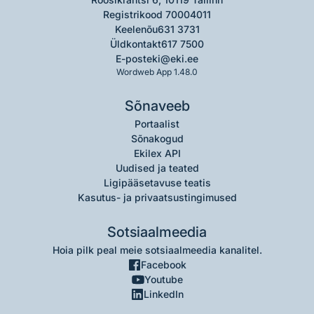
Registrikood 70004011
Keelenõu
631 3731
Üldkontakt
617 7500
E-post
eki@eki.ee
Wordweb App 1.48.0
Sõnaveeb
Portaalist
Sõnakogud
Ekilex API
Uudised ja teated
Ligipääsetavuse teatis
Kasutus- ja privaatsustingimused
Sotsiaalmeedia
Hoia pilk peal meie sotsiaalmeedia kanalitel.
Facebook
Youtube
LinkedIn