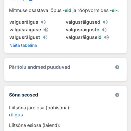
Mitmuse osastava lõpus
‑eid
ja rööpvormides
‑ei‑
.
valgusräigus
valgusräiguse
d
valgusräiguse
valgusräigus
te
valgusräigus
t
valgusräiguse
id
Näita tabelina
Päritolu andmed puuduvad
Sõna seosed
Liitsõna järelosa (põhisõna):
räigus
Liitsõna esiosa (laiend):