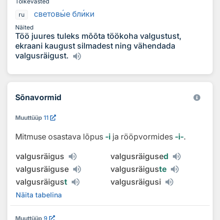
Tõlkevasted
светов
ы
е бл
и
ки
ru
Näited
Töö juures tuleks mõõta töökoha valgustust,
ekraani kaugust silmadest ning vähendada
valgusräigust.
Sõnavormid
Muuttüüp
11
Mitmuse osastava lõpus
‑i
ja rööpvormides
‑i‑
.
valgusräigus
valgusräiguse
d
valgusräiguse
valgusräigus
te
valgusräigus
t
valgusräigusi
Näita tabelina
Muuttüüp
9