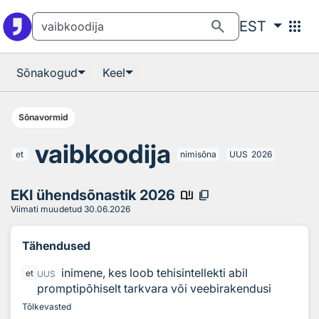
Otsingu juurde
Põhisisu juurde
search
apps
EST
Sõnakogud
Keel
Sõnavormid
vaibkoodija
et
nimisõna
UUS
2026
EKI ühendsõnastik 2026
book_ribbon
content_copy
Viimati muudetud
30.06.2026
Tähendused
inimene, kes loob tehisintellekti abil
et
UUS
promptipõhiselt tarkvara või veebirakendusi
Tõlkevasted