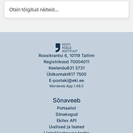
Otsin tõlgitud näiteid...
Roosikrantsi 6, 10119 Tallinn
Registrikood 70004011
Keelenõu
631 3731
Üldkontakt
617 7500
E-post
eki@eki.ee
Wordweb App 1.48.0
Sõnaveeb
Portaalist
Sõnakogud
Ekilex API
Uudised ja teated
Ligipääsetavuse teatis