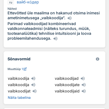
вайб-к
о
дер
ru
Näited
Ettevõtted üle maailma on hakanud otsima inimesi
ametinimetusega „vaibkoodija“.
Parimad vaibkoodijad kombineerivad
valdkonnateadmisi (näiteks turundus, müük,
tooteanalüütika) tehnilise intuitsiooni ja loova
probleemilahendusega.
Sõnavormid
Muuttüüp
1
vaibkoodija
vaibkoodijad
vaibkoodija
vaibkoodijate
vaibkoodijat
vaibkoodijaid
Näita tabelina