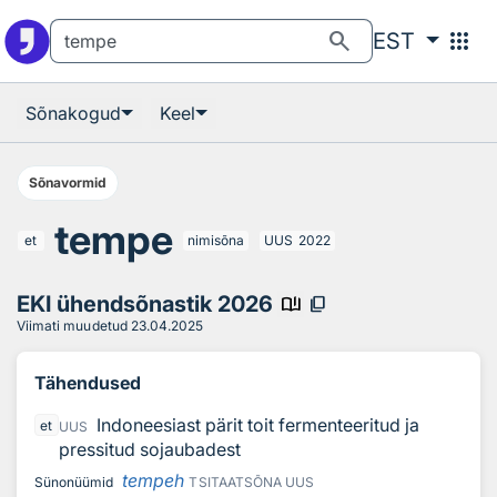
Otsingu juurde
Põhisisu juurde
search
apps
EST
Sõnakogud
Keel
Sõnavormid
tempe
et
nimisõna
UUS
2022
EKI ühendsõnastik 2026
book_ribbon
content_copy
Viimati muudetud
23.04.2025
Tähendused
Indoneesiast pärit toit fermenteeritud ja
et
UUS
pressitud sojaubadest
tempeh
Sünonüümid
TSITAATSÕNA
UUS