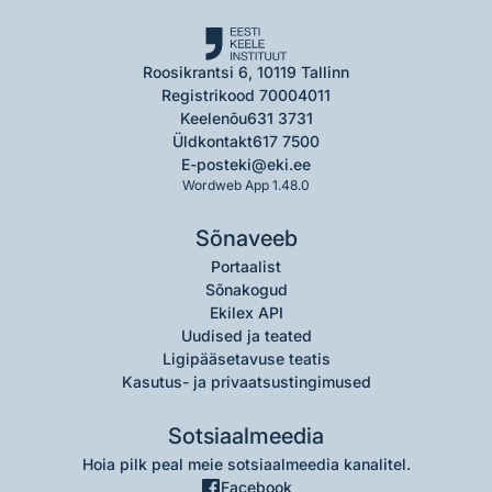
Roosikrantsi 6, 10119 Tallinn
Registrikood 70004011
Keelenõu
631 3731
Üldkontakt
617 7500
E-post
eki@eki.ee
Wordweb App 1.48.0
Sõnaveeb
Portaalist
Sõnakogud
Ekilex API
Uudised ja teated
Ligipääsetavuse teatis
Kasutus- ja privaatsustingimused
Sotsiaalmeedia
Hoia pilk peal meie sotsiaalmeedia kanalitel.
Facebook