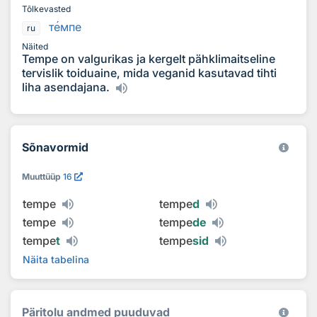
Tõlkevasted
т
е
мпе
ru
Näited
Tempe on valgurikas ja kergelt pähklimaitseline
tervislik toiduaine, mida veganid kasutavad tihti
liha asendajana.
Sõnavormid
Muuttüüp
16
tempe
tempe
d
tempe
tempe
de
tempe
t
tempe
sid
Näita tabelina
Päritolu andmed puuduvad