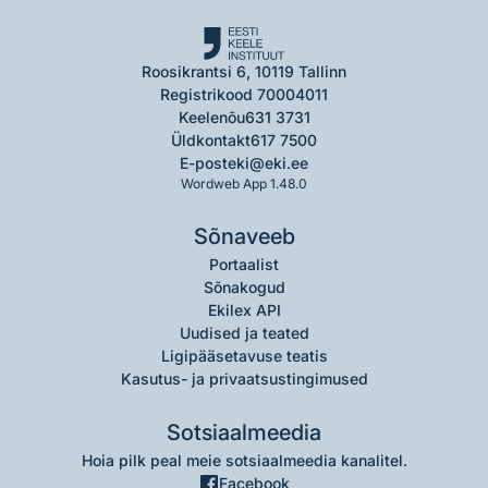
Roosikrantsi 6, 10119 Tallinn
Registrikood 70004011
Keelenõu
631 3731
Üldkontakt
617 7500
E-post
eki@eki.ee
Wordweb App 1.48.0
Sõnaveeb
Portaalist
Sõnakogud
Ekilex API
Uudised ja teated
Ligipääsetavuse teatis
Kasutus- ja privaatsustingimused
Sotsiaalmeedia
Hoia pilk peal meie sotsiaalmeedia kanalitel.
Facebook