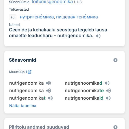
toitumisgenoomika
Sünonüümid
UUS
Tõlkevasted
нутриген
о
мика
,
пищев
а
я ген
о
мика
ru
Näited
Geenide ja kehakaalu seostega tegeleb lausa
omaette teadusharu – nutrigenoomika.
Sõnavormid
Muuttüüp
1
nutrigenoomika
nutrigenoomika
d
nutrigenoomika
nutrigenoomika
te
nutrigenoomika
t
nutrigenoomika
id
Näita tabelina
Päritolu andmed puuduvad