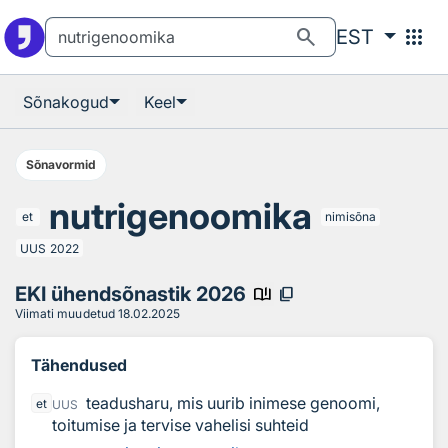
Otsingu juurde
Põhisisu juurde
search
apps
EST
Sõnakogud
Keel
Sõnavormid
nutrigenoomika
et
nimisõna
UUS
2022
EKI ühendsõnastik 2026
book_ribbon
content_copy
Viimati muudetud
18.02.2025
Tähendused
teadusharu, mis uurib inimese genoomi,
et
UUS
toitumise ja tervise vahelisi suhteid