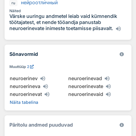
нейроотл
и
чный
ru
Näited
Värske uuringu andmetel leiab vaid kümnendik
töötajatest, et nende tööandja panustab
neuroerinevate inimeste toetamisse piisavalt.
Sõnavormid
Muuttüüp
2
neuroerinev
neuroerinevad
neuroerineva
neuroerinevate
neuroerinevat
neuroerinevaid
Näita tabelina
Päritolu andmed puuduvad