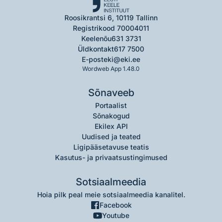
Roosikrantsi 6, 10119 Tallinn
Registrikood 70004011
Keelenõu
631 3731
Üldkontakt
617 7500
E-post
eki@eki.ee
Wordweb App 1.48.0
Sõnaveeb
Portaalist
Sõnakogud
Ekilex API
Uudised ja teated
Ligipääsetavuse teatis
Kasutus- ja privaatsustingimused
Sotsiaalmeedia
Hoia pilk peal meie sotsiaalmeedia kanalitel.
Facebook
Youtube