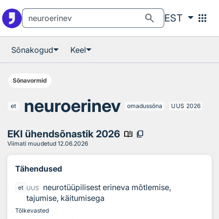
Otsingu juurde
Põhisisu juurde
search
apps
EST
Sõnakogud
Keel
Sõnavormid
neuroerinev
et
omadussõna
UUS
2026
EKI ühendsõnastik 2026
book_ribbon
content_copy
Viimati muudetud
12.06.2026
Tähendused
neurotüüpilisest erineva mõtlemise,
et
UUS
tajumise, käitumisega
Tõlkevasted