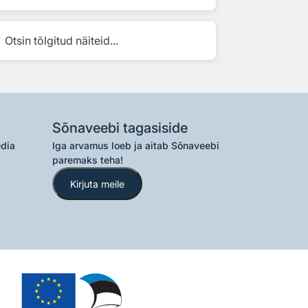
Otsin tõlgitud näiteid...
Sõnaveebi tagasiside
edia
Iga arvamus loeb ja aitab Sõnaveebi
paremaks teha!
Kirjuta meile