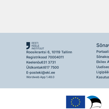
Sõna
Portaali
Roosikrantsi 6, 10119 Tallinn
Sõnako
Registrikood 70004011
Ekilex 
Keelenõu
631 3731
Uudised
Üldkontakt
617 7500
Ligipää
E-post
eki@eki.ee
Kasutus
Wordweb App 1.48.0