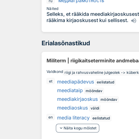
медиагр
а
мотность
ru
Näited
Selleks, et rääkida meediakirjaoskuses
rääkima kirjaoskusest kui sellisest.
Erialasõnastikud
Militerm | riigikaitseterminite andmeb
Valdkond
riigi ja rahvusvaheline julgeolek -> küberk
meediapädevus
et
eelistatud
meediataip
mööndav
meediakirjaoskus
mööndav
meediaoskus
väldi
media literacy
en
eelistatud
keyboard_arrow_down
Näita kogu mõistet