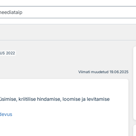
US
2022
Viimati muudetud
19.06.2025
simise, kriitilise hindamise, loomise ja levitamise
devus