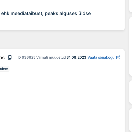
t ehk meediataibust, peaks alguses üldse
content_copy
aas
ID
636625
Viimati muudetud
31.08.2023
Vaata sõnakogu
aitse