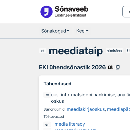
Otsingu juurde
Põhisisu juurde
Sõnakogud
Keel
meediataip
et
nimisõna
U
EKI ühendsõnastik 2026
book_ribbon
content_copy
Tähendused
informatsiooni hankimise, analüü
et
UUS
oskus
meediakirjaoskus
,
meediapä
Sünonüümid
Tõlkevasted
media literacy
en