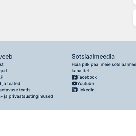
veeb
Sotsiaalmeedia
st
Hoia pilk peal meie sotsiaalme
gud
kanalitel.
API
Facebook
 ja teated
Youtube
setavuse teatis
LinkedIn
- ja privaatsustingimused