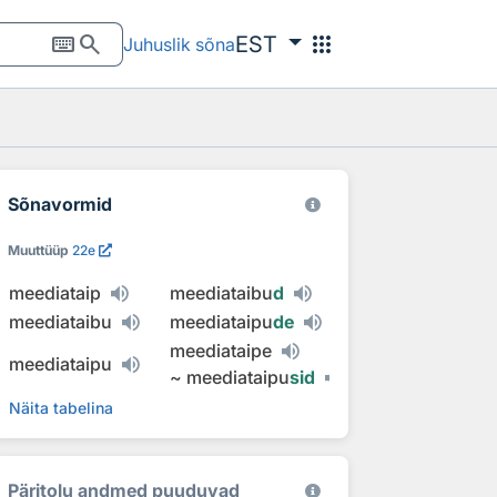
keyboard
search
apps
EST
Juhuslik sõna
Sõnavormid
Muuttüüp
22e
meediataip
meediataibu
d
meediataibu
meediataipu
de
meediataipe
meediataipu
~
meediataipu
sid
Näita tabelina
Päritolu andmed puuduvad