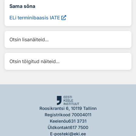
Sama sõna
ELi terminibaasis IATE
Otsin lisanäiteid...
Otsin tõlgitud näiteid...
Roosikrantsi 6, 10119 Tallinn
Registrikood 70004011
Keelenõu
631 3731
Üldkontakt
617 7500
E-post
eki@eki.ee