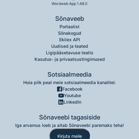
Wordweb App 1.48.0
Sõnaveeb
Portaalist
Sõnakogud
Ekilex API
Uudised ja teated
Ligipääsetavuse teatis
Kasutus- ja privaatsustingimused
Sotsiaalmeedia
Hoia pilk peal meie sotsiaalmeedia kanalitel.
Facebook
Youtube
LinkedIn
Sõnaveebi tagasiside
Iga arvamus loeb ja aitab Sõnaveebi paremaks teha!
Kirjuta meile