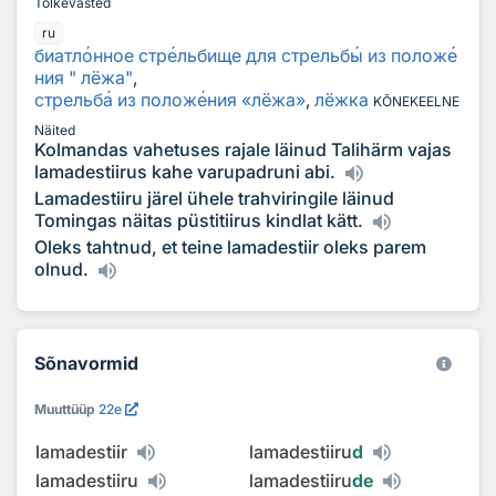
Tõlkevasted
ru
биатл
о
нное стр
е
льбище для стрельб
ы
из полож
е
ния " лёжа"
,
стрельб
а
из полож
е
ния «лёжа»
,
лёжка
KÕNEKEELNE
Näited
Kolmandas vahetuses rajale läinud Talihärm vajas
lamadestiirus kahe varupadruni abi.
Lamadestiiru järel ühele trahviringile läinud
Tomingas näitas püstitiirus kindlat kätt.
Oleks tahtnud, et teine lamadestiir oleks parem
olnud.
Sõnavormid
Muuttüüp
22e
lamadestiir
lamadestiiru
d
lamadestiiru
lamadestiiru
de