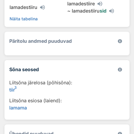
lamadestiire
lamadestiiru
~
lamadestiiru
sid
Näita tabelina
Päritolu andmed puuduvad
Sõna seosed
Liitsõna järelosa (põhisõna):
3
tiir
Liitsõna esiosa (laiend):
lamama
Ühendid puuduvad