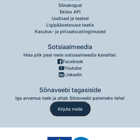
Sõnakogud
Ekilex API
Uudised ja teated
Ligipääsetavuse teatis
Kasutus- ja privaatsustingimused
Sotsiaalmeedia
Hoia pilk peal meie sotsiaalmeedia kanalitel.
Facebook
Youtube
LinkedIn
Sõnaveebi tagasiside
Iga arvamus loeb ja aitab Sõnaveebi paremaks teha!
Kirjuta meile