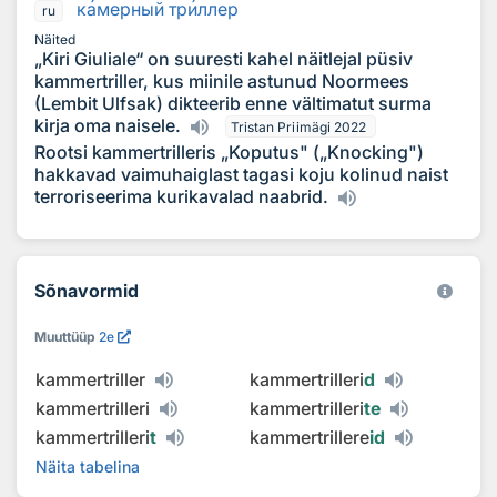
к
а
мерный тр
и
ллер
ru
Näited
„Kiri Giuliale“ on suuresti kahel näitlejal püsiv
kammertriller, kus miinile astunud Noormees
(Lembit Ulfsak) dikteerib enne vältimatut surma
kirja oma naisele.
Tristan Priimägi 2022
Rootsi kammertrilleris „Koputus" („Knocking")
hakkavad vaimuhaiglast tagasi koju kolinud naist
terroriseerima kurikavalad naabrid.
Sõnavormid
Muuttüüp
2e
kammertriller
kammertrilleri
d
kammertrilleri
kammertrilleri
te
kammertrilleri
t
kammertrillere
id
Näita tabelina