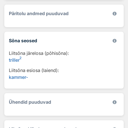
Päritolu andmed puuduvad
Sõna seosed
Liitsõna järelosa (põhisõna):
2
triller
Liitsõna esiosa (laiend):
kammer-
Ühendid puuduvad