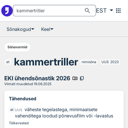
Otsingu juurde
Põhisisu juurde
search
apps
EST
Sõnakogud
Keel
Sõnavormid
kammertriller
et
nimisõna
UUS
2023
EKI ühendsõnastik 2026
book_ribbon
content_copy
Viimati muudetud
19.06.2025
Tähendused
väheste tegelastega, minimaalsete
et
UUS
vahenditega loodud põnevusfilm või -lavastus
Tõlkevasted