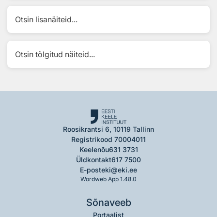
Otsin lisanäiteid...
Otsin tõlgitud näiteid...
Roosikrantsi 6, 10119 Tallinn
Registrikood 70004011
Keelenõu
631 3731
Üldkontakt
617 7500
E-post
eki@eki.ee
Wordweb App 1.48.0
Sõnaveeb
Portaalist