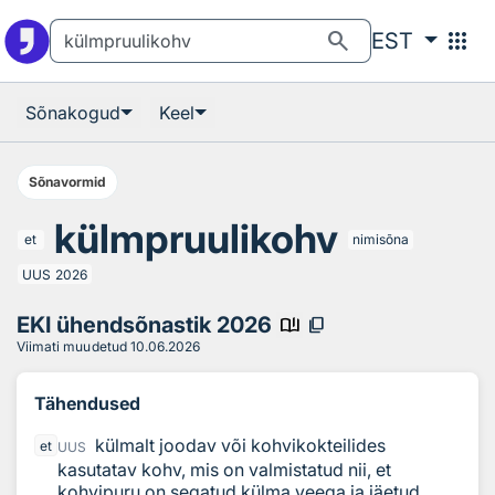
Otsingu juurde
Põhisisu juurde
search
apps
EST
Sõnakogud
Keel
Sõnavormid
külmpruulikohv
et
nimisõna
UUS
2026
EKI ühendsõnastik 2026
book_ribbon
content_copy
Viimati muudetud
10.06.2026
Tähendused
külmalt joodav või kohvikokteilides
et
UUS
kasutatav kohv, mis on valmistatud nii, et
kohvipuru on segatud külma veega ja jäetud