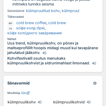
mitmeks tunniks seisma
külmpruulitud kohv
,
külmpruul
Sünonüümid
Tõlkevasted
cold brew coffee
,
cold brew
en
к
о
фе колд-бр
ю
,
ru
к
о
фе хол
о
дного зав
а
ривания
Näited
Uus trend, külmpruulikohv, on põnev ja
maitseprofiililt hoopis midagi muud kui tavapärane
jahutatud jääkohv.
Kohvifestivalil osutus menukaks
külmpruulikohvist ja sidrunimahlast limonaad.
Sõnavormid
Muuttüüp
22e
külmpruulikohv
külmpruulikohvid