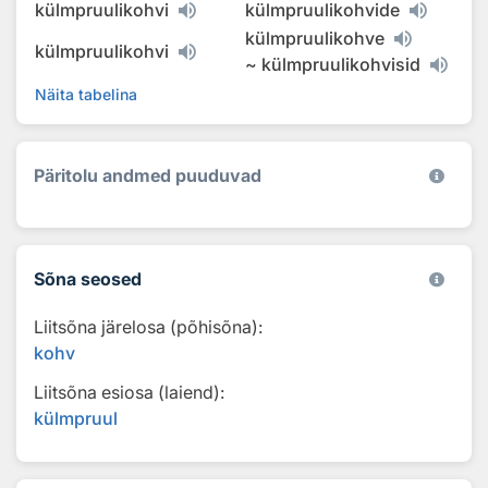
külmpruulikohvi
külmpruulikohvide
külmpruulikohve
külmpruulikohvi
~
külmpruulikohvisid
Näita tabelina
Päritolu andmed puuduvad
Sõna seosed
Liitsõna järelosa (põhisõna):
kohv
Liitsõna esiosa (laiend):
külmpruul