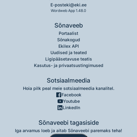
E-post
eki@eki.ee
Wordweb App 1.48.0
Sõnaveeb
Portaalist
Sõnakogud
Ekilex API
Uudised ja teated
Ligipääsetavuse teatis
Kasutus- ja privaatsustingimused
Sotsiaalmeedia
Hoia pilk peal meie sotsiaalmeedia kanalitel.
Facebook
Youtube
LinkedIn
Sõnaveebi tagasiside
Iga arvamus loeb ja aitab Sõnaveebi paremaks teha!