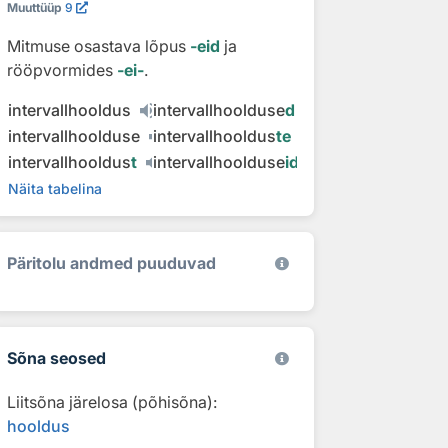
Muuttüüp
9
Mitmuse osastava lõpus
‑eid
ja
rööpvormides
‑ei‑
.
intervallhooldus
intervallhoolduse
d
intervallhoolduse
intervallhooldus
te
intervallhooldus
t
intervallhoolduse
id
Näita tabelina
Päritolu andmed puuduvad
Sõna seosed
Liitsõna järelosa (põhisõna):
hooldus