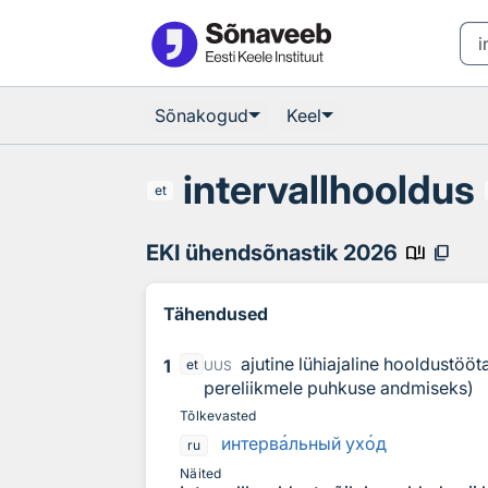
Otsingu juurde
Põhisisu juurde
Sõnakogud
Keel
intervallhooldus
et
EKI ühendsõnastik 2026
book_ribbon
content_copy
Tähendused
ajutine lühiajaline hooldustööt
1
et
UUS
pereliikmele puhkuse andmiseks)
Tõlkevasted
интерв
а
льный ух
о
д
ru
Näited