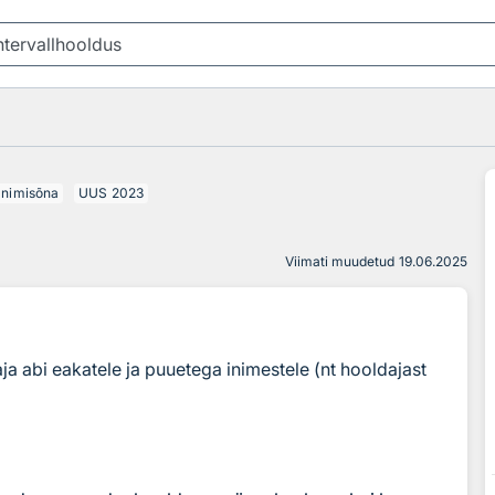
nimisõna
UUS
2023
Viimati muudetud
19.06.2025
aja abi eakatele ja puuetega inimestele (nt hooldajast