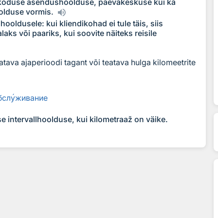
ii koduse asendushoolduse, päevakeskuse kui ka
oolduse vormis.
oldusele: kui kliendikohad ei tule täis, siis
aks või paariks, kui soovite näiteks reisile
atava ajaperioodi tagant või teatava hulga kilomeetrite
бсл
у
живание
e intervallhoolduse, kui kilometraaž on väike.