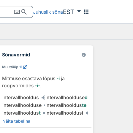
keyboard
search
apps
EST
Juhuslik sõna
Sõnavormid
Muuttüüp
11
Mitmuse osastava lõpus
‑i
ja
rööpvormides
‑i‑
.
intervallhooldus
intervallhoolduse
d
intervallhoolduse
intervallhooldus
te
intervallhooldus
t
intervallhooldusi
Näita tabelina