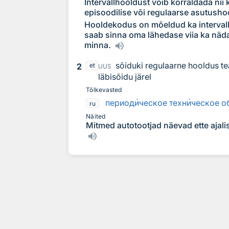
Intervallhooldust võib korraldada n
episoodilise või regulaarse asutush
Hooldekodus on mõeldud ka intervallho
saab sinna oma lähedase viia ka nädal
minna.
sõiduki regulaarne hooldus te
2
et
UUS
läbisõidu järel
Tõlkevasted
период
и
ческое техн
и
ческое о
ru
Näited
Mitmed autotootjad näevad ette ajalis