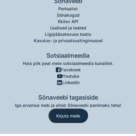
Sõnaveeb
Portaalist
Sõnakogud
Ekilex API
Uudised ja teated
Ligipääsetavuse teatis
Kasutus- ja privaatsustingimused
Sotsiaalmeedia
Hoia pilk peal meie sotsiaalmeedia kanalitel.
Facebook
Youtube
LinkedIn
Sõnaveebi tagasiside
Iga arvamus loeb ja aitab Sõnaveebi paremaks teha!
Kirjuta meile