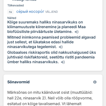
Tõlkevasted
с
е
рый носор
о
г
ru
VÄLJEND
Näited
Kõige suuremaks halliks ninasarvikuks on
kliimamuutuste kiirenemine ja planeedi Maa
biofüüsiliste piirväärtuste ületamine.
Mitmed inimkonna peamised probleemid algavad
just sellest, et lükatakse edasi hallide
ninasarvikutega tegelemist.
Globaalses riskiraportis olid nakkushaigused üks
juhtivaid riskifaktoreid, seetõttu ristiti pandeemia
ümber halliks ninasarvikuks.
Sõnavormid
Märksõnas on mitu käänduvat osist (muuttüübid:
hall 22e, ninasarvik 2). Neil võib olla rööpvorme,
esitatud on kõige tavalisemad. Vt lähemalt