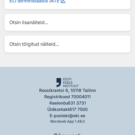
ELi terminibaasis IATE
Otsin lisanäiteid...
Otsin tõlgitud näiteid...
Roosikrantsi 6, 10119 Tallinn
Registrikood 70004011
Keelenõu
631 3731
Üldkontakt
617 7500
E-post
eki@eki.ee
Wordweb App 1.48.0