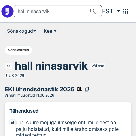
Otsingu juurde
Põhisisu juurde
search
apps
EST
Sõnakogud
Keel
Sõnavormid
hall ninasarvik
et
väljend
UUS
2026
EKI ühendsõnastik 2026
book_ribbon
content_copy
Viimati muudetud
11.06.2026
Tähendused
suure mõjuga ilmselge oht, mille eest on
et
UUS
palju hoiatatud, kuid mille ärahoidmiseks pole
midagi tehtud