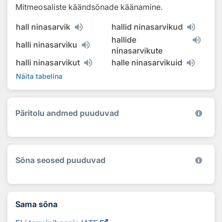
Mitmeosaliste käändsõnade käänamine.
hall ninasarvik
hallid ninasarvikud
hallide
halli ninasarviku
ninasarvikute
halli ninasarvikut
halle ninasarvikuid
Näita tabelina
Päritolu andmed puuduvad
Sõna seosed puuduvad
Sama sõna