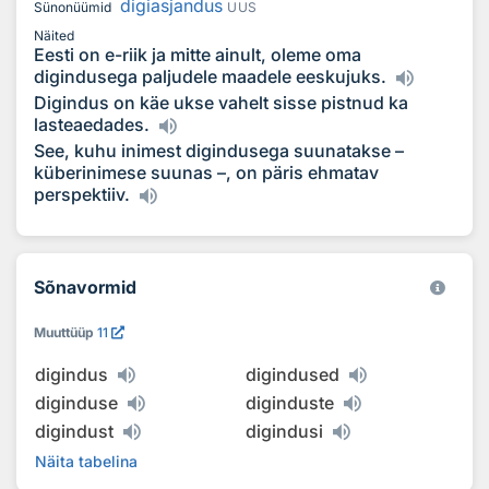
digiasjandus
Sünonüümid
UUS
Näited
Eesti on e-riik ja mitte ainult, oleme oma
digindusega paljudele maadele eeskujuks.
Digindus on käe ukse vahelt sisse pistnud ka
lasteaedades.
See, kuhu inimest digindusega suunatakse –
küberinimese suunas –, on päris ehmatav
perspektiiv.
Sõnavormid
Muuttüüp
11
digindus
digindused
diginduse
diginduste
digindust
digindusi
Näita tabelina