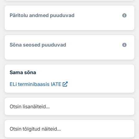
Päritolu andmed puuduvad
Sõna seosed puuduvad
Sama sõna
ELi terminibaasis IATE
Otsin lisanäiteid...
Otsin tõlgitud näiteid...