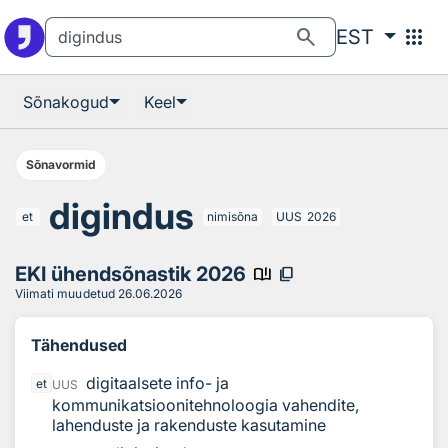
Otsingu juurde
Põhisisu juurde
search
apps
EST
Sõnakogud
Keel
Sõnavormid
digindus
et
nimisõna
UUS
2026
EKI ühendsõnastik 2026
book_ribbon
content_copy
Viimati muudetud
26.06.2026
Tähendused
digitaalsete info- ja
et
UUS
kommunikatsioonitehnoloogia vahendite,
lahenduste ja rakenduste kasutamine