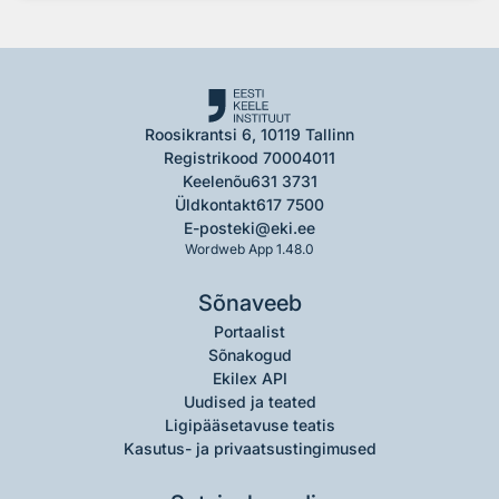
Roosikrantsi 6, 10119 Tallinn
Registrikood 70004011
Keelenõu
631 3731
Üldkontakt
617 7500
E-post
eki@eki.ee
Wordweb App 1.48.0
Sõnaveeb
Portaalist
Sõnakogud
Ekilex API
Uudised ja teated
Ligipääsetavuse teatis
Kasutus- ja privaatsustingimused