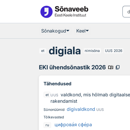
Otsingu juurde
Põhisisu juurde
Sõnakogud
Keel
digiala
et
nimisõna
UUS
2026
EKI ühendsõnastik 2026
book_ribbon
content_copy
Tähendused
valdkond, mis hõlmab digitaalse
et
UUS
rakendamist
digivaldkond
Sünonüümid
UUS
Tõlkevasted
цифров
а
я сф
е
ра
ru