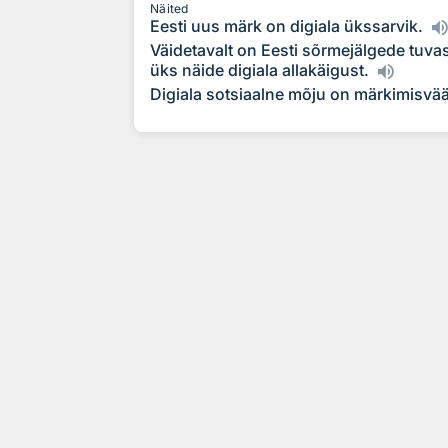
Näited
Eesti uus märk on digiala ükssarvik.
Väidetavalt on Eesti sõrmejälgede tuv
üks näide digiala allakäigust.
Digiala sotsiaalne mõju on märkimisvä