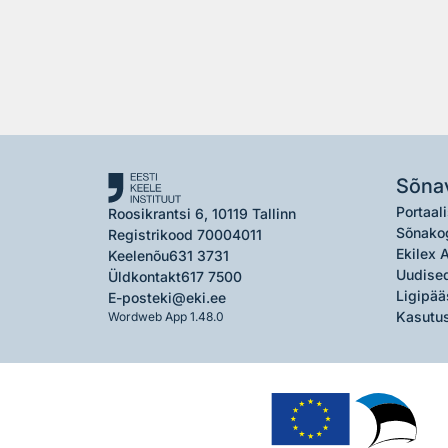
Sõna
Portaali
Roosikrantsi 6, 10119 Tallinn
Sõnako
Registrikood 70004011
Ekilex 
Keelenõu
631 3731
Uudised
Üldkontakt
617 7500
Ligipää
E-post
eki@eki.ee
Kasutus
Wordweb App 1.48.0