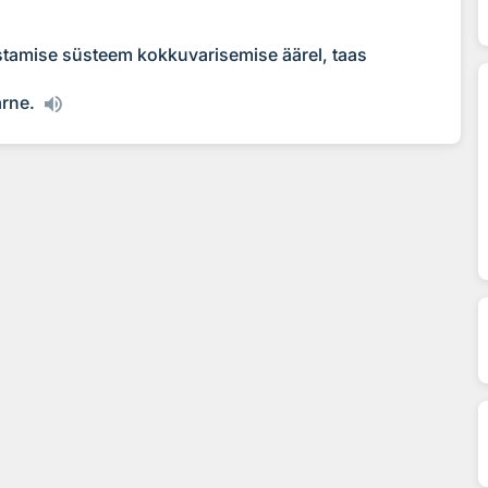
astamise süsteem kokkuvarisemise äärel, taas
ärne.