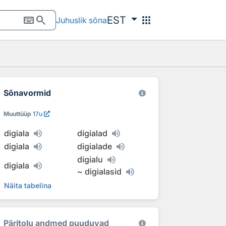
keyboard
search
apps
EST
Juhuslik sõna
Sõnavormid
Muuttüüp
17u
digiala
digialad
digiala
digialade
digialu
digiala
~
digialasid
Näita tabelina
Päritolu andmed puuduvad