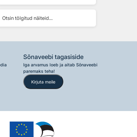
Otsin tõlgitud näiteid...
Sõnaveebi tagasiside
edia
Iga arvamus loeb ja aitab Sõnaveebi
paremaks teha!
Kirjuta meile