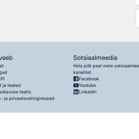
veeb
Sotsiaalmeedia
st
Hoia pilk peal meie sotsiaalme
gud
kanalitel.
API
Facebook
 ja teated
Youtube
setavuse teatis
LinkedIn
- ja privaatsustingimused