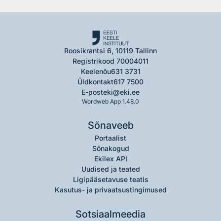
Roosikrantsi 6, 10119 Tallinn
Registrikood 70004011
Keelenõu
631 3731
Üldkontakt
617 7500
E-post
eki@eki.ee
Wordweb App 1.48.0
Sõnaveeb
Portaalist
Sõnakogud
Ekilex API
Uudised ja teated
Ligipääsetavuse teatis
Kasutus- ja privaatsustingimused
Sotsiaalmeedia