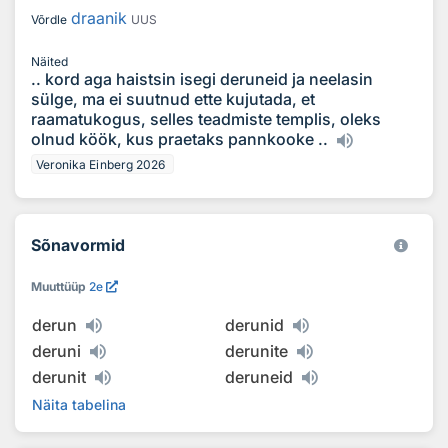
draanik
Võrdle
UUS
Näited
.. kord aga haistsin isegi deruneid ja neelasin
sülge, ma ei suutnud ette kujutada, et
raamatukogus, selles teadmiste templis, oleks
olnud köök, kus praetaks pannkooke ..
Veronika Einberg 2026
Sõnavormid
Muuttüüp
2e
derun
derunid
deruni
derunite
derunit
deruneid
Näita tabelina