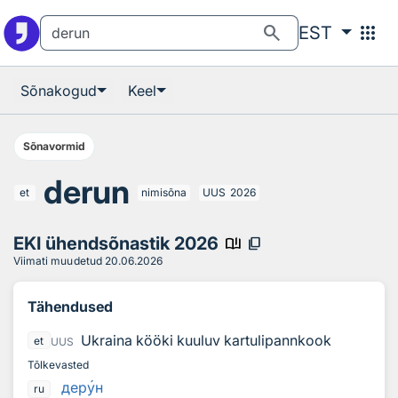
Otsingu juurde
Põhisisu juurde
search
apps
EST
Sõnakogud
Keel
Sõnavormid
derun
et
nimisõna
UUS
2026
EKI ühendsõnastik 2026
book_ribbon
content_copy
Viimati muudetud
20.06.2026
Tähendused
Ukraina kööki kuuluv kartulipannkook
et
UUS
Tõlkevasted
дер
у
н
ru