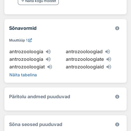
keyboard_arrow_down
Näita kogu mõistet
Sõnavormid
Muuttüüp
1
antrozooloogia
antrozooloogiad
antrozooloogia
antrozooloogiate
antrozooloogiat
antrozooloogiaid
Näita tabelina
Päritolu andmed puuduvad
Sõna seosed puuduvad