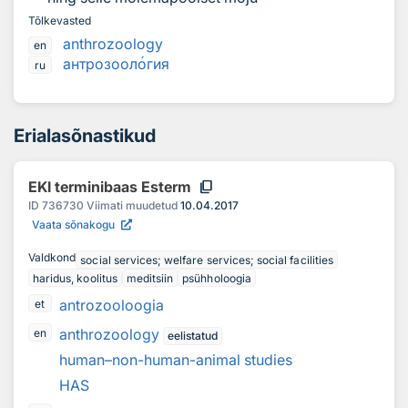
Tõlkevasted
anthrozoology
en
антрозоол
о
гия
ru
Erialasõnastikud
content_copy
EKI terminibaas Esterm
ID
736730
Viimati muudetud
10.04.2017
Vaata sõnakogu
Valdkond
social services; welfare services; social facilities
haridus, koolitus
meditsiin
psühholoogia
antrozooloogia
et
anthrozoology
en
eelistatud
human–non-human-animal studies
HAS