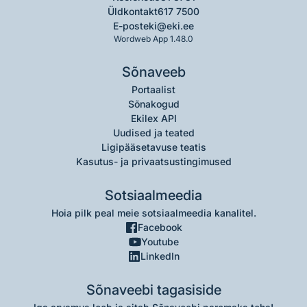
Üldkontakt
617 7500
E-post
eki@eki.ee
Wordweb App 1.48.0
Sõnaveeb
Portaalist
Sõnakogud
Ekilex API
Uudised ja teated
Ligipääsetavuse teatis
Kasutus- ja privaatsustingimused
Sotsiaalmeedia
Hoia pilk peal meie sotsiaalmeedia kanalitel.
Facebook
Youtube
LinkedIn
Sõnaveebi tagasiside