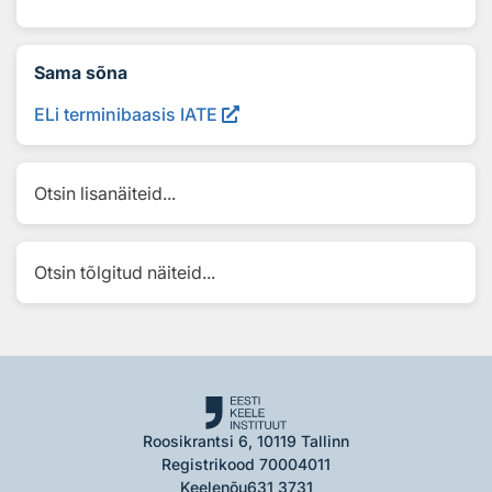
Sama sõna
ELi terminibaasis IATE
Otsin lisanäiteid...
Otsin tõlgitud näiteid...
Roosikrantsi 6, 10119 Tallinn
Registrikood 70004011
Keelenõu
631 3731