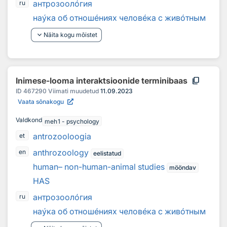
антрозоол
о
гия
ru
на
у
ка об отнош
е
ниях челов
е
ка с жив
о
тным
keyboard_arrow_down
Näita kogu mõistet
content_copy
Inimese-looma interaktsioonide terminibaas
ID
467290
Viimati muudetud
11.09.2023
Vaata sõnakogu
Valdkond
meh1 - psychology
antrozooloogia
et
anthrozoology
en
eelistatud
human– non-human-animal studies
mööndav
HAS
антрозоол
о
гия
ru
на
у
ка об отнош
е
ниях челов
е
ка с жив
о
тным