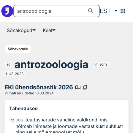
Otsingu juurde
Põhisisu juurde
search
apps
EST
Sõnakogud
Keel
Sõnavormid
antrozooloogia
et
nimisõna
UUS
2023
EKI ühendsõnastik 2026
book_ribbon
content_copy
Viimati muudetud
18.03.2024
Tähendused
teadusharude vaheline valdkond, mis
et
UUS
hõlmab inimeste ja loomade vastastikust suhtlust
ning selle mõlemapoolset mõju