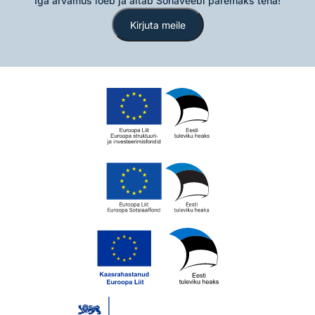
Iga arvamus loeb ja aitab Sõnaveebi paremaks teha!
Kirjuta meile