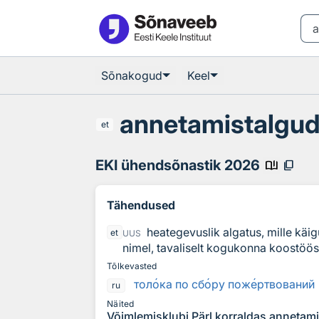
Otsingu juurde
Põhisisu juurde
Sõnakogud
Keel
annetamistalgu
et
EKI ühendsõnastik 2026
book_ribbon
content_copy
Tähendused
heategevuslik algatus, mille käi
et
UUS
nimel, tavaliselt kogukonna koostöös
Tõlkevasted
тол
о
ка по сб
о
ру пож
е
ртвований
ru
Näited
Võimlemisklubi Pärl korraldas annetami