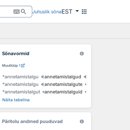
keyboard
search
apps
EST
Juhuslik sõna
Sõnavormid
Muuttüüp
1
*
annetamistalgu
annetamistalgud
*
annetamistalgu
annetamistalgute
*
annetamistalgut
annetamistalguid
Näita tabelina
Päritolu andmed puuduvad