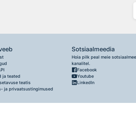
veeb
Sotsiaalmeedia
st
Hoia pilk peal meie sotsiaalme
gud
kanalitel.
API
Facebook
 ja teated
Youtube
setavuse teatis
LinkedIn
- ja privaatsustingimused