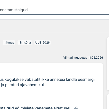
d
mitmus
nimisõna
UUS
2026
Viimati muudetud
11.05.2026
gus kogutakse vabatahtlikke annetusi kindla eesmärgi
 ja piiratud ajavahemikul
stalgud võimlejate vanemate algatusel.