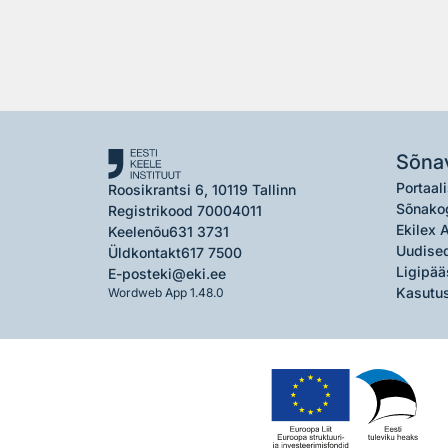
Sõna
Portaali
Roosikrantsi 6, 10119 Tallinn
Sõnako
Registrikood 70004011
Ekilex 
Keelenõu
631 3731
Uudised
Üldkontakt
617 7500
Ligipää
E-post
eki@eki.ee
Kasutus
Wordweb App 1.48.0