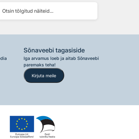
Otsin tõlgitud näiteid...
Sõnaveebi tagasiside
edia
Iga arvamus loeb ja aitab Sõnaveebi
paremaks teha!
Kirjuta meile