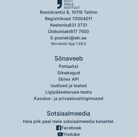
Roosikrantsi 6, 10119 Tallinn
Registrikood 70004011
Keelenõu
631 3731
Üldkontakt
617 7500
E-post
eki@eki.ee
Wordweb App 1.48.0
Sõnaveeb
Portaalist
Sõnakogud
Ekilex API
Uudised ja teated
Ligipääsetavuse teatis
Kasutus- ja privaatsustingimused
Sotsiaalmeedia
Hoia pilk peal meie sotsiaalmeedia kanalitel.
Facebook
Youtube