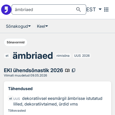
Otsingu juurde
Põhisisu juurde
search
apps
EST
Sõnakogud
Keel
Sõnavormid
ämbriaed
et
nimisõna
UUS
2026
EKI ühendsõnastik 2026
book_ribbon
content_copy
Viimati muudetud
09.05.2026
Tähendused
dekoratiivsel eesmärgil ämbrisse istutatud
et
UUS
lilled, dekoratiivtaimed, ürdid vms
Tõlkevasted