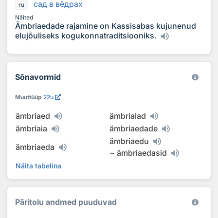
сад в вёдрах
ru
Näited
Ämbriaedade rajamine on Kassisabas kujunenud
elujõuliseks kogukonnatraditsiooniks.
Sõnavormid
Muuttüüp
22u
ämbriaed
ämbriaiad
ämbriaia
ämbriaedade
ämbriaedu
ämbriaeda
~
ämbriaedasid
Näita tabelina
Päritolu andmed puuduvad