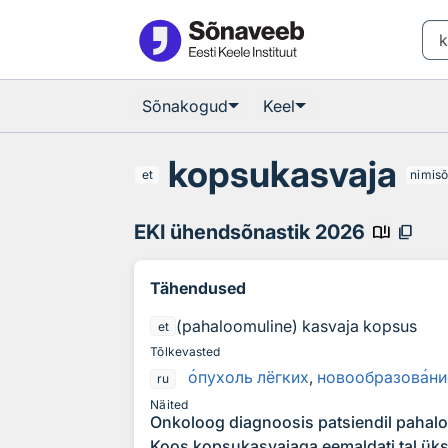
Otsingu juurde
Põhisisu juurde
Sõnakogud
Keel
kopsukasvaja
et
nimis
EKI ühendsõnastik 2026
book_ribbon
content_copy
Tähendused
(pahaloomuline) kasvaja kopsus
et
Tõlkevasted
о
пухоль лёгких
,
новообразов
а
ни
ru
Näited
Onkoloog diagnoosis patsiendil pahal
Koos kopsukasvajaga eemaldati tal ük