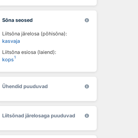
Sõna seosed
Liitsõna järelosa (põhisõna):
kasvaja
Liitsõna esiosa (laiend):
1
kops
Ühendid puuduvad
Liitsõnad järelosaga puuduvad