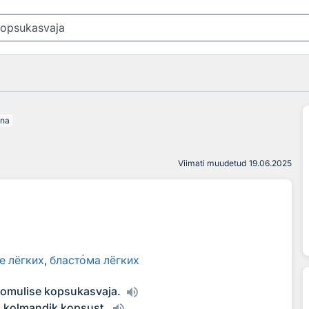
õna
Viimati muudetud
19.06.2025
е лёгких
,
бласт
о
ма лёгких
oomulise kopsukasvaja.
s kolmandik kopsust.