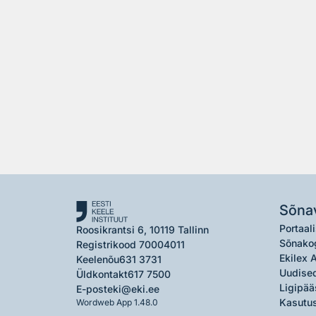
Sõna
Portaali
Roosikrantsi 6, 10119 Tallinn
Sõnako
Registrikood 70004011
Ekilex 
Keelenõu
631 3731
Uudised
Üldkontakt
617 7500
Ligipää
E-post
eki@eki.ee
Kasutus
Wordweb App 1.48.0