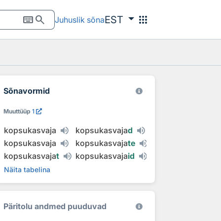
keyboard
search
apps
EST
Juhuslik sõna
Sõnavormid
Muuttüüp
1
kopsukasvaja
kopsukasvaja
d
kopsukasvaja
kopsukasvaja
te
kopsukasvaja
t
kopsukasvaja
id
Näita tabelina
Päritolu andmed puuduvad