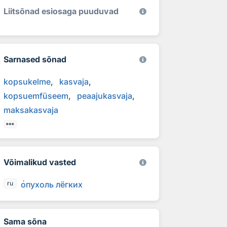
Liitsõnad esiosaga puuduvad
Sarnased sõnad
kopsukelme
kasvaja
kopsuemfüseem
peaajukasvaja
maksakasvaja
Võimalikud vasted
о
пухоль лёгких
ru
Sama sõna