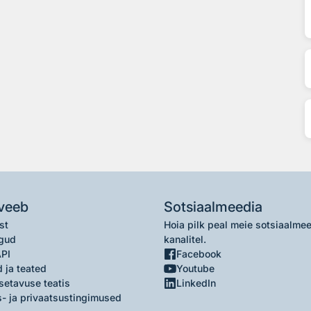
veeb
Sotsiaalmeedia
st
Hoia pilk peal meie sotsiaalme
gud
kanalitel.
API
Facebook
 ja teated
Youtube
setavuse teatis
LinkedIn
- ja privaatsustingimused